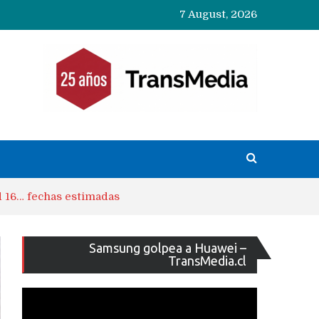
7 August, 2026
d 16… fechas estimadas
Reproducto
Samsung golpea a Huawei –
de
TransMedia.cl
vídeo