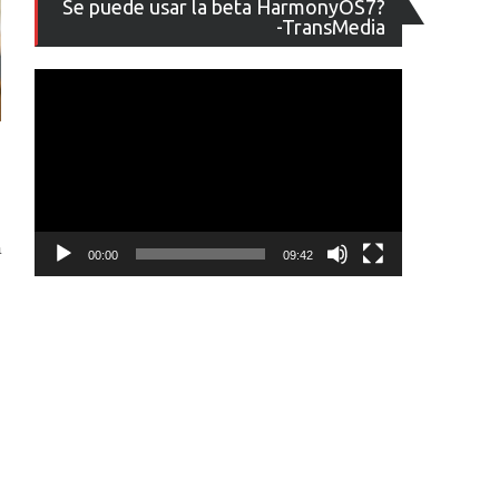
Se puede usar la beta HarmonyOS7?
de
-TransMedia
vídeo
a
00:00
09:42