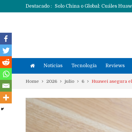
Destacado :
Noticias
Tecnología
Reviews
Home
2026
julio
6
Huawei asegura el