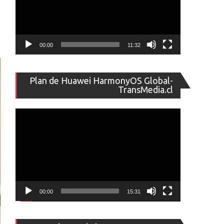
00:00
11:32
Reproducto
Plan de Huawei HarmonyOS Global-
de
TransMedia.cl
vídeo
00:00
15:31
Reproducto