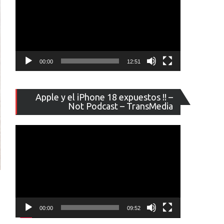
00:00
12:51
Reproducto
Apple y el iPhone 18 expuestos !! –
de
Not Podcast – TransMedia
vídeo
00:00
09:52