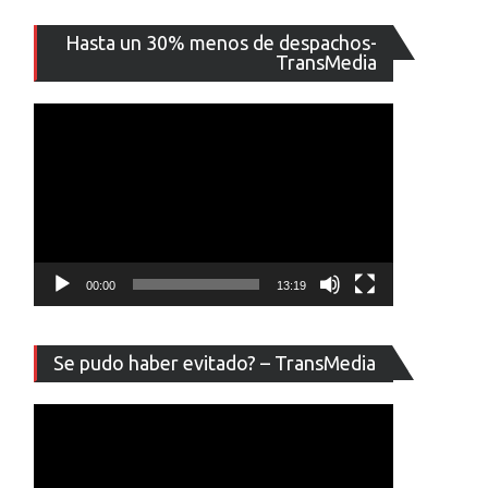
Reproducto
Hasta un 30% menos de despachos-
de
TransMedia
vídeo
00:00
13:19
Reproducto
Se pudo haber evitado? – TransMedia
de
vídeo