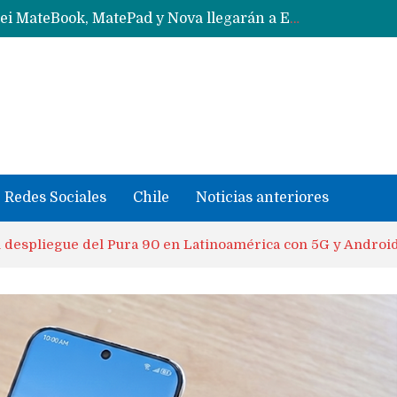
Data Centers de Huawei en Chile, México, Brasil,Perú y Argentina podrían verse afectados por arremetida de EE.UU
Fabricantes suben precios de teléfonos y ganan más dinero en un mercado donde Xiaomi alerta por no mejorar ventas
Redes Sociales
Chile
Noticias anteriores
 despliegue del Pura 90 en Latinoamérica con 5G y Androi