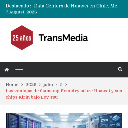
Destacado :
Data Centers de Huawei en Chile, México, Brasil,Perú y Argentina podrían verse afectados por arremetida de EE.UU
7 August, 2026
Fabricantes suben precios de teléfonos y ganan más dinero en un mercado donde Xiaomi alerta por no mejorar ventas
Home
2026
julio
5
Las ventajas de Samsung Foundry sobre Huawei y sus
chips Kirin bajo Ley Tau