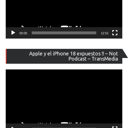
00:00
12:51
Re
Apple y el iPhone 18 expuestos !! – Not
de
Podcast – TransMedia
ví