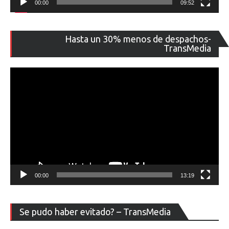
00:00
09:52
Re
Hasta un 30% menos de despachos-
de
TransMedia
ví
00:00
13:19
Re
Se pudo haber evitado? – TransMedia
de