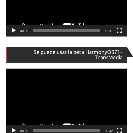
00:00
15:31
Re
Se puede usar la beta HarmonyOS7? -
de
TransMedia
ví
00:00
09:42