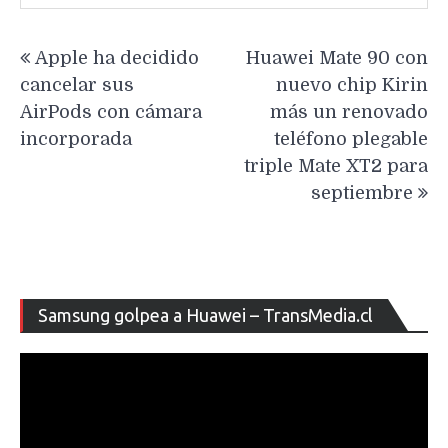
Navegación
Apple ha decidido
Huawei Mate 90 con
de
cancelar sus
nuevo chip Kirin
entradas
AirPods con cámara
más un renovado
incorporada
teléfono plegable
triple Mate XT2 para
septiembre
Re
Samsung golpea a Huawei – TransMedia.cl
de
ví