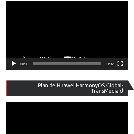
ví
00:00
11:32
Re
Plan de Huawei HarmonyOS Global-
de
TransMedia.cl
ví