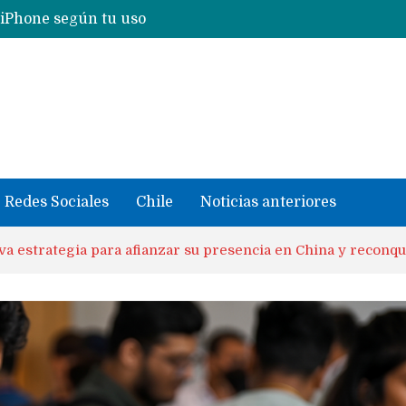
Nuevas filtraciones del Mate 90 Pro Max apuntan a potenciar las cámaras y pantalla OLED doble capa
se llevaron datos confidenciales a OpenAI
Redes Sociales
Chile
Noticias anteriores
a estrategia para afianzar su presencia en China y reconqu