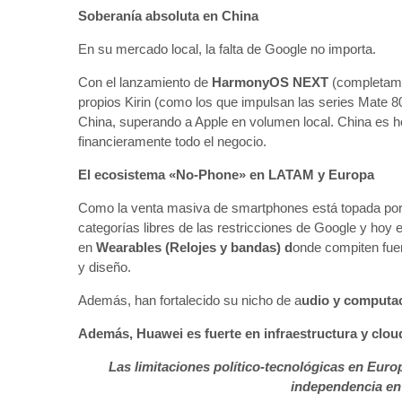
Soberanía absoluta en China
En su mercado local, la falta de Google no importa.
Con el lanzamiento de
HarmonyOS NEXT
(completamen
propios Kirin (como los que impulsan las series Mate 8
China, superando a Apple en volumen local. China es 
financieramente todo el negocio.
El ecosistema «No-Phone» en LATAM y Europa
Como la venta masiva de smartphones está topada por 
categorías libres de las restricciones de Google y ho
en
Wearables (Relojes y bandas) d
onde compiten fue
y diseño.
Además, han fortalecido su nicho de a
udio y computa
Además, Huawei es fuerte en infraestructura y clo
Las limitaciones político-tecnológicas en Eur
independencia en