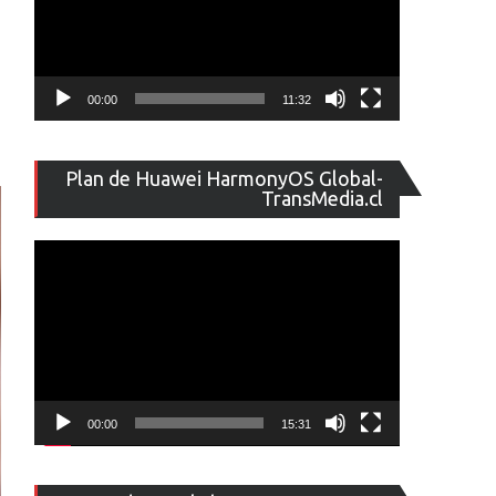
00:00
11:32
Reproducto
Plan de Huawei HarmonyOS Global-
de
TransMedia.cl
vídeo
00:00
15:31
Reproducto