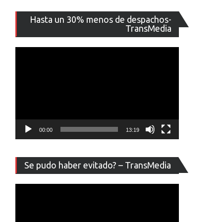
Reproducto
Hasta un 30% menos de despachos-
de
TransMedia
vídeo
00:00
13:19
Reproducto
Se pudo haber evitado? – TransMedia
de
vídeo