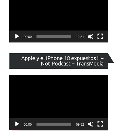
00:00
12:51
Reproducto
Apple y el iPhone 18 expuestos !! –
de
Not Podcast – TransMedia
vídeo
00:00
09:52