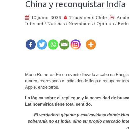
China y reconquistar India
10 junio, 2026
TransmediaChile
Análi
Internet
/
Noticias
/
Novedades
/
Opinión
/
Rede
Mario Romero.- En un evento llevado a cabo en Banglad
marca, regresando a India, donde llega a recuperar ter
Apple, entre otros.
La lógica sobre el repliegue y la necesidad de bus
Latinoamérica tiene total sentido.
El verdadero gigante y «salvavidas» donde Hua
soberanía no es India, sino su propio mercado in
n