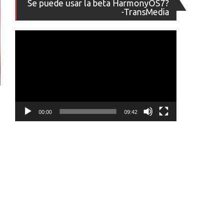
Se puede usar la beta HarmonyOS7?
de
-TransMedia
vídeo
00:00
09:42