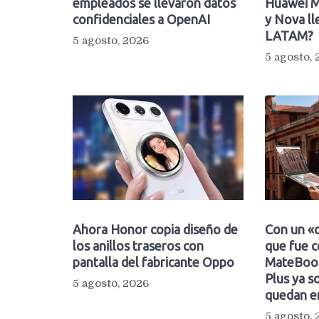
empleados se llevaron datos
Huawei M
confidenciales a OpenAI
y Nova ll
LATAM?
5 agosto, 2026
5 agosto,
Ahora Honor copia diseño de
Con un «d
los anillos traseros con
que fue c
pantalla del fabricante Oppo
MateBook
Plus ya so
5 agosto, 2026
quedan e
5 agosto,