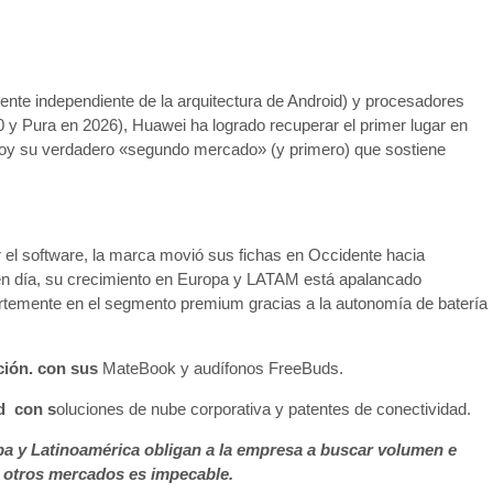
te independiente de la arquitectura de Android) y procesadores
0 y Pura en 2026), Huawei ha logrado recuperar el primer lugar en
hoy su verdadero «segundo mercado» (y primero) que sostiene
el software, la marca movió sus fichas en Occidente hacia
y en día, su crecimiento en Europa y LATAM está apalancado
rtemente en el segmento premium gracias a la autonomía de batería
ción. con sus
MateBook y audífonos FreeBuds.
ud con s
oluciones de nube corporativa y patentes de conectividad.
opa y Latinoamérica obligan a la empresa a buscar volumen e
 otros mercados es impecable.