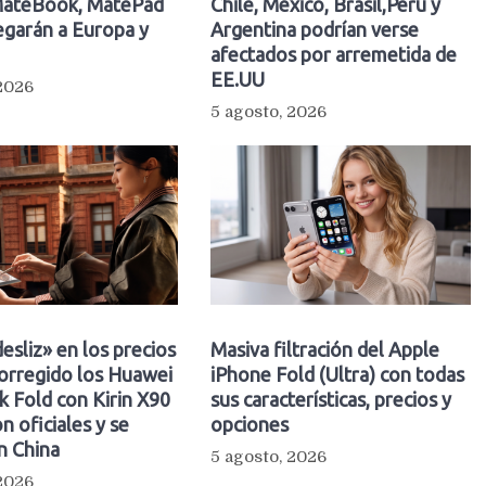
ateBook, MatePad
Chile, México, Brasil,Perú y
egarán a Europa y
Argentina podrían verse
afectados por arremetida de
EE.UU
 2026
5 agosto, 2026
esliz» en los precios
Masiva filtración del Apple
orregido los Huawei
iPhone Fold (Ultra) con todas
 Fold con Kirin X90
sus características, precios y
n oficiales y se
opciones
n China
5 agosto, 2026
 2026