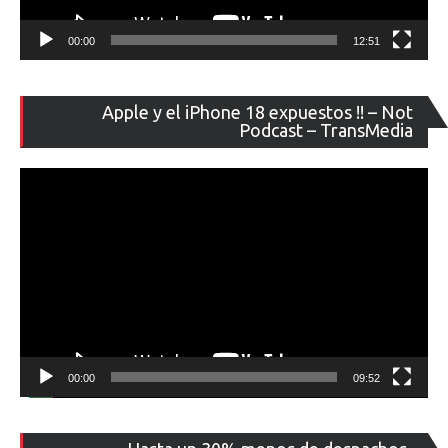
00:00
12:51
Re
Apple y el iPhone 18 expuestos !! – Not
de
Podcast – TransMedia
ví
00:00
09:52
Re