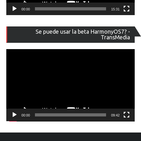
00:00
15:31
Re
Se puede usar la beta HarmonyOS7? -
de
TransMedia
ví
00:00
09:42