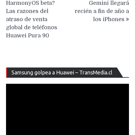
HarmonyOS beta?
Gemini llegará
entradas
Las razones del
recién a fin de año a
atraso de venta
los iPhones
global de teléfonos
Huawei Pura 90
Re
Samsung golpea a Huawei – TransMedia.cl
de
ví