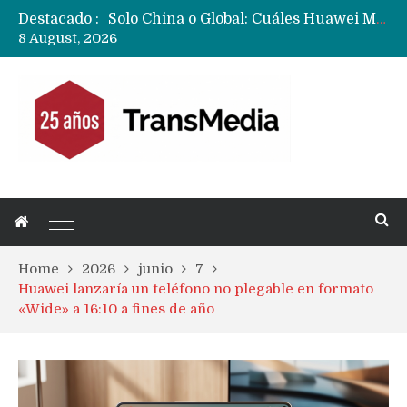
Destacado :
Data Centers de Huawei en Chile, México, Brasil,Perú y Argentina podrían verse afectados por arremetida de EE.UU
8 August, 2026
Fabricantes suben precios de teléfonos y ganan más dinero en un mercado donde Xiaomi alerta por no mejorar ventas
Home
2026
junio
7
Huawei lanzaría un teléfono no plegable en formato
«Wide» a 16:10 a fines de año