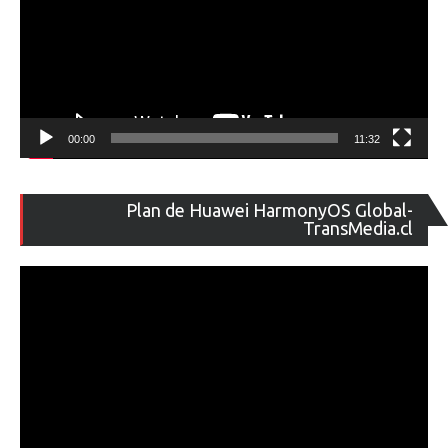
00:00
11:32
Re
Plan de Huawei HarmonyOS Global-
de
TransMedia.cl
ví