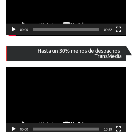
00:00
09:52
Re
Hasta un 30% menos de despachos-
de
TransMedia
ví
00:00
13:19