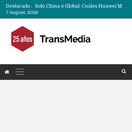
Destacado :
Data Centers de Huawei en Chile, México, Brasil,Perú y Argentina podrían verse afectados por arremetida de EE.UU
7 August, 2026
Fabricantes suben precios de teléfonos y ganan más dinero en un mercado donde Xiaomi alerta por no mejorar ventas