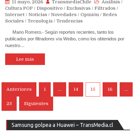
11 mayo, 2026
TransmediaChile
Análisis
/
Cultura POP
/
Dispositivo
/
Exclusivas
/
Filtrados
/
Internet
/
Noticias
/
Novedades
/
Opinión
/
Redes
Sociales
/
Tecnología
/
Tendencias
Mario Romero.- Según reportes recientes, tanto los
publicados por filtradores vía Weibo, como los obtenidos por
nuestro…
Lee más
Navegación
Anteriores
1
…
14
15
16
…
de
23
Siguientes
entradas
Re
Samsung golpea a Huawei – TransMedia.cl
de
ví