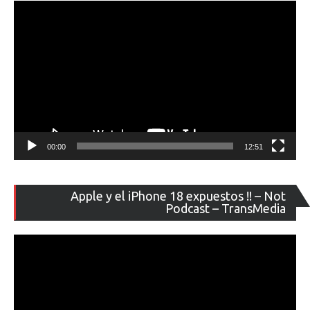
00:00
12:51
Re
Apple y el iPhone 18 expuestos !! – Not
de
Podcast – TransMedia
ví