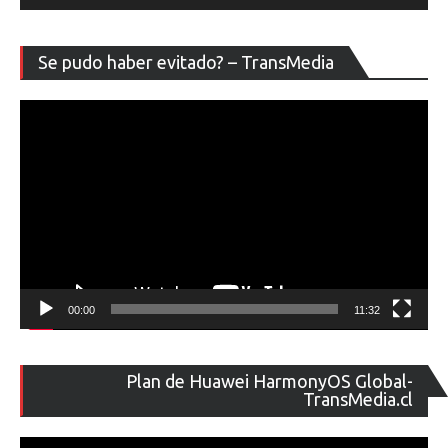
Re
Se pudo haber evitado? – TransMedia
de
ví
00:00
11:32
Re
Plan de Huawei HarmonyOS Global-
de
TransMedia.cl
ví