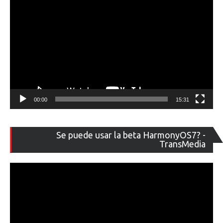
00:00
15:31
Re
Se puede usar la beta HarmonyOS7? -
de
TransMedia
ví