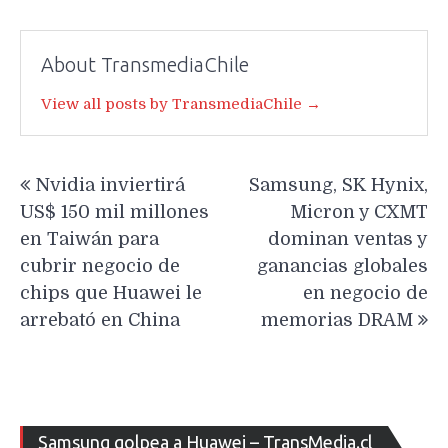
About TransmediaChile
View all posts by TransmediaChile →
Navegación
Nvidia inviertirá
Samsung, SK Hynix,
de
US$ 150 mil millones
Micron y CXMT
entradas
en Taiwán para
dominan ventas y
cubrir negocio de
ganancias globales
chips que Huawei le
en negocio de
arrebató en China
memorias DRAM
Re
Samsung golpea a Huawei – TransMedia.cl