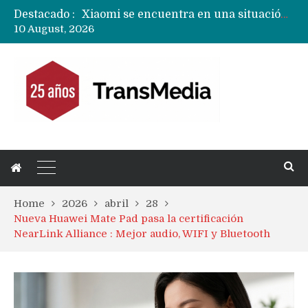
Destacado :
Xiaomi se encuentra en una situación financiera frágil donde el negocio de teléfonos y ganancias «crujen»
10 August, 2026
Huawei ampliará uso de pantallas OLED de doble capa a todos sus próximos teléfonos y tablets
Próximo Huawei MateBook Fold llegará con versión compacta y con una pantalla externa
Mercado mundial de tablets caen 10% y todas las marcas reducen despachos
Fabricantes suben precios de teléfonos y ganan más dinero en un mercado donde Xiaomi alerta por no mejorar ventas
Apple podría subir los precios de sus iPhone 17 a nivel mundial este lunes
Home
2026
abril
28
Nueva Huawei Mate Pad pasa la certificación
NearLink Alliance : Mejor audio, WIFI y Bluetooth