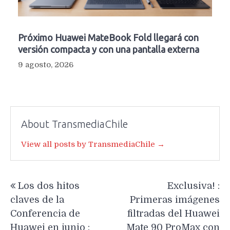
Próximo Huawei MateBook Fold llegará con
versión compacta y con una pantalla externa
9 agosto, 2026
About TransmediaChile
View all posts by TransmediaChile →
Navegación
Los dos hitos
Exclusiva! :
de
claves de la
Primeras imágenes
entradas
Conferencia de
filtradas del Huawei
Huawei en junio :
Mate 90 ProMax con