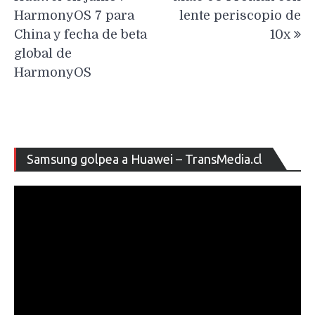
HarmonyOS 7 para
lente periscopio de
China y fecha de beta
10x
global de
HarmonyOS
Re
Samsung golpea a Huawei – TransMedia.cl
de
ví