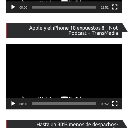
00:00
12:51
Re
Apple y el iPhone 18 expuestos !! – Not
de
Podcast – TransMedia
ví
00:00
09:52
Re
Hasta un 30% menos de despachos-