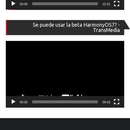
00:00
15:31
Re
Se puede usar la beta HarmonyOS7? -
de
TransMedia
ví
00:00
09:42