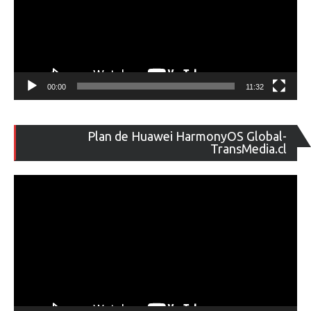
00:00
11:32
Re
Plan de Huawei HarmonyOS Global-
de
TransMedia.cl
ví