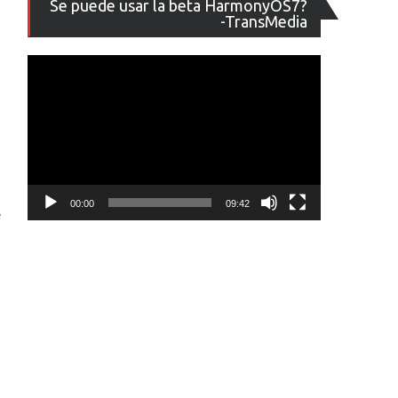
Se puede usar la beta HarmonyOS7?
de
-TransMedia
vídeo
00:00
09:42
e