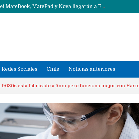
Data Centers de Huawei en Chile, México, Brasil,Perú y Argentina podrían verse afectados por arremetida de EE.UU
Fabricantes suben precios de teléfonos y ganan más dinero en un mercado donde Xiaomi alerta por no mejorar ventas
Redes Sociales
Chile
Noticias anteriores
n 9030s está fabricado a 5nm pero funciona mejor con Ha