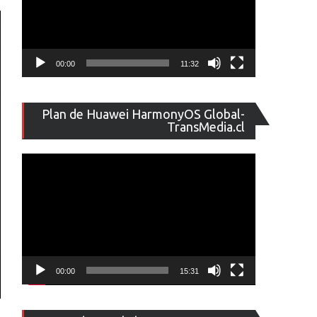
00:00
11:32
Reproducto
Plan de Huawei HarmonyOS Global-
de
TransMedia.cl
vídeo
00:00
15:31
Reproducto