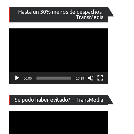
Reproducto
Hasta un 30% menos de despachos-
de
TransMedia
vídeo
00:00
13:19
Reproducto
Se pudo haber evitado? – TransMedia
de
vídeo