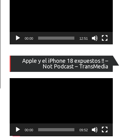
00:00
12:51
Reproducto
Apple y el iPhone 18 expuestos !! –
de
Not Podcast – TransMedia
vídeo
00:00
09:52