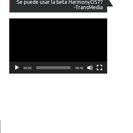
Se puede usar la beta HarmonyOS7?
de
-TransMedia
vídeo
00:00
09:42