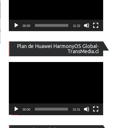
00:00
11:32
Reproducto
Plan de Huawei HarmonyOS Global-
de
TransMedia.cl
vídeo
00:00
15:31
Reproducto