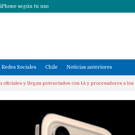
Nuevas filtraciones del Mate 90 Pro Max apuntan a potenciar las cámaras y pantalla OLED doble capa
se llevaron datos confidenciales a OpenAI
Redes Sociales
Chile
Noticias anteriores
 oficiales y llegan potenciados con IA y procesadores a lo