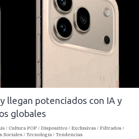
 y llegan potenciados con IA y
os globales
is
/
Cultura POP
/
Dispositivo
/
Exclusivas
/
Filtrados
/
s Sociales
/
Tecnología
/
Tendencias