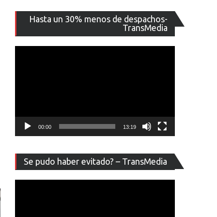
Reproducto
Hasta un 30% menos de despachos-
de
TransMedia
vídeo
00:00
13:19
Reproducto
Se pudo haber evitado? – TransMedia
de
vídeo