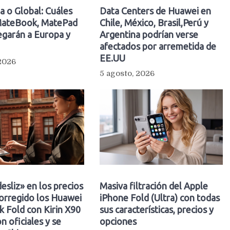
a o Global: Cuáles
Data Centers de Huawei en
ateBook, MatePad
Chile, México, Brasil,Perú y
egarán a Europa y
Argentina podrían verse
afectados por arremetida de
EE.UU
 2026
5 agosto, 2026
esliz» en los precios
Masiva filtración del Apple
orregido los Huawei
iPhone Fold (Ultra) con todas
 Fold con Kirin X90
sus características, precios y
n oficiales y se
opciones