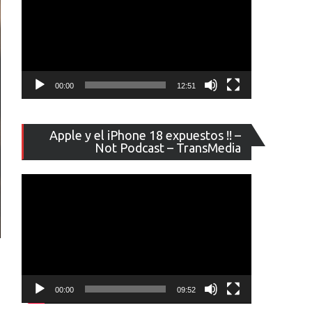
00:00
12:51
Reproducto
Apple y el iPhone 18 expuestos !! –
de
Not Podcast – TransMedia
vídeo
00:00
09:52