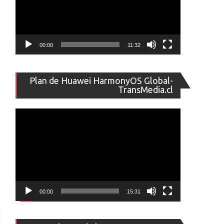
00:00
11:32
Reproducto
Plan de Huawei HarmonyOS Global-
de
TransMedia.cl
vídeo
00:00
15:31
Reproducto