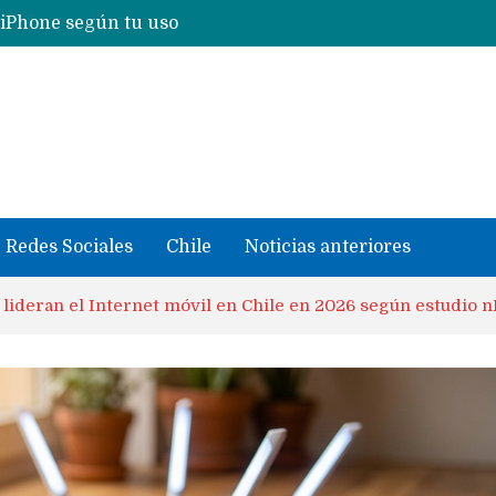
Nuevas filtraciones del Mate 90 Pro Max apuntan a potenciar las cámaras y pantalla OLED doble capa
se llevaron datos confidenciales a OpenAI
Redes Sociales
Chile
Noticias anteriores
 lideran el Internet móvil en Chile en 2026 según estudio n