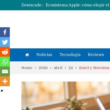
Destacado :
Apple dice que más ex empleados 
Noticias
Tecnología
Reviews
Home
2026
abril
22
Entel y Movistar