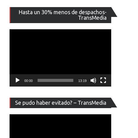
Reproducto
Hasta un 30% menos de despachos-
de
TransMedia
vídeo
00:00
13:19
Reproducto
Se pudo haber evitado? – TransMedia
de
vídeo