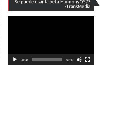
Se puede usar la beta HarmonyOS7?
de
-TransMedia
vídeo
00:00
09:42