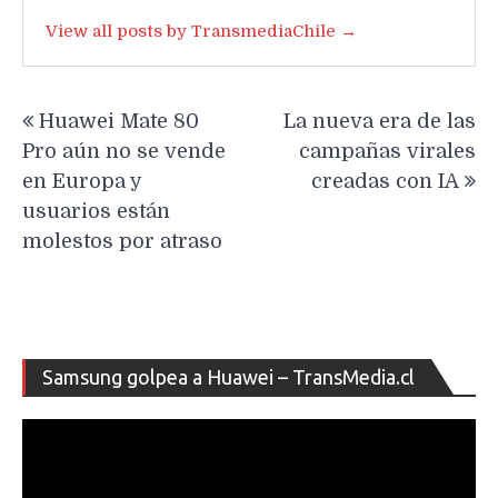
View all posts by TransmediaChile →
Navegación
Huawei Mate 80
La nueva era de las
de
Pro aún no se vende
campañas virales
entradas
en Europa y
creadas con IA
usuarios están
molestos por atraso
Re
Samsung golpea a Huawei – TransMedia.cl
de
ví