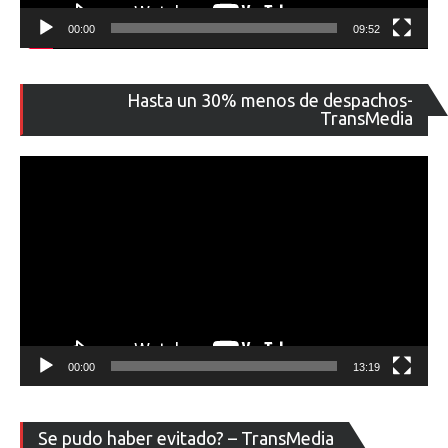
00:00
09:52
Re
Hasta un 30% menos de despachos-
de
TransMedia
ví
00:00
13:19
Re
Se pudo haber evitado? – TransMedia