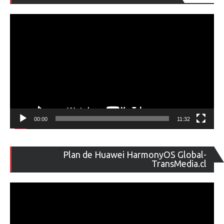
de
ví
00:00
11:32
Re
Plan de Huawei HarmonyOS Global-
de
TransMedia.cl
ví