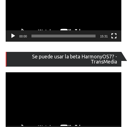
00:00
15:31
Re
Se puede usar la beta HarmonyOS7? -
de
TransMedia
ví