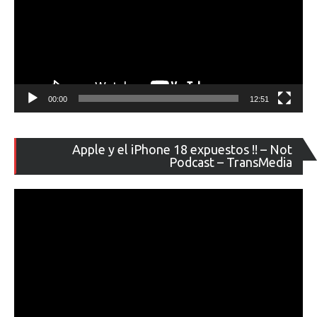
00:00
12:51
Re
Apple y el iPhone 18 expuestos !! – Not
de
Podcast – TransMedia
ví