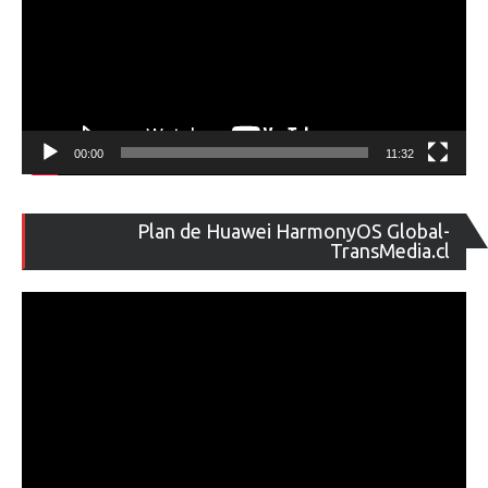
00:00
11:32
Re
Plan de Huawei HarmonyOS Global-
de
TransMedia.cl
ví