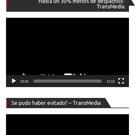
Hasta un 30% menos de despachos-
de
TransMedia
ví
00:00
13:19
Re
Se pudo haber evitado? – TransMedia
de
ví