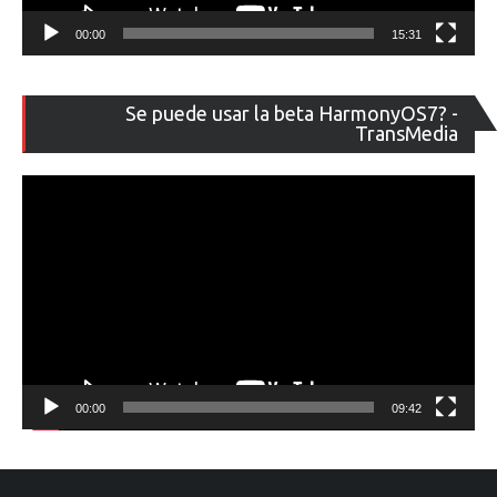
00:00
15:31
Re
Se puede usar la beta HarmonyOS7? -
de
TransMedia
ví
00:00
09:42