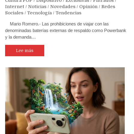
Cultura POP
/
Dispositivo
/
Exclusivas
/
Filtrados
/
Internet
/
Noticias
/
Novedades
/
Opinión
/
Redes
Sociales
/
Tecnología
/
Tendencias
Mario Romero.- Las prohibiciones de viajar con las
denominadas baterías externas de respaldo como Powerbank
y la demanda…
Lee más