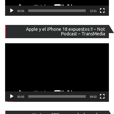
00:00
12:51
Re
Apple y el iPhone 18 expuestos !! – Not
de
Podcast – TransMedia
ví
00:00
09:52
Re