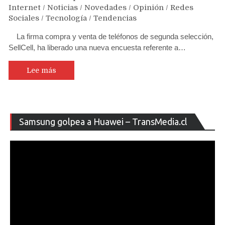
Internet
/
Noticias
/
Novedades
/
Opinión
/
Redes
Sociales
/
Tecnología
/
Tendencias
La firma compra y venta de teléfonos de segunda selección,
SellCell, ha liberado una nueva encuesta referente a…
Lee más
Re
Samsung golpea a Huawei – TransMedia.cl
de
ví