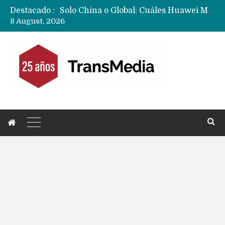
Destacado :
Data Centers de Huawei en Chile, México, Brasil,Perú y Argentina podrían verse afectados por arremetida de EE.UU
8 August, 2026
Fabricantes suben precios de teléfonos y ganan más dinero en un mercado donde Xiaomi alerta por no mejorar ventas