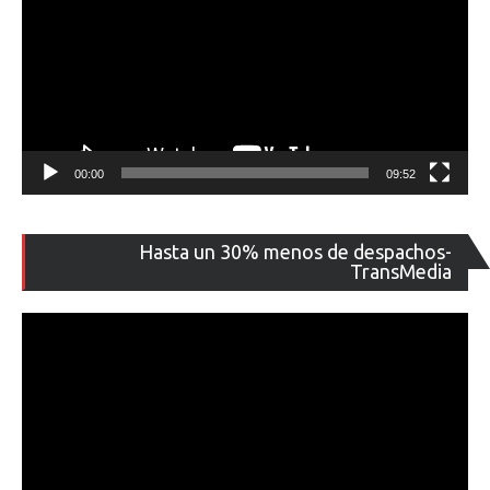
00:00
09:52
Re
Hasta un 30% menos de despachos-
de
TransMedia
ví