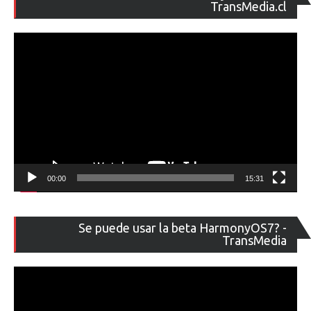
de
TransMedia.cl
ví
00:00
15:31
Re
Se puede usar la beta HarmonyOS7? -
de
TransMedia
ví