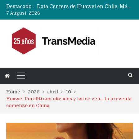
Destacado :
Data Centers de Huawei en Chile, México, Brasil,Perú y Argentina podrían verse afectados por arremetida de EE.UU
7 August, 2026
Fabricantes suben precios de teléfonos y ganan más dinero en un mercado donde Xiaomi alerta por no mejorar ventas
Home
2026
abril
10
Huawei Pura90 son oficiales y así se ven… la preventa
comenzó en China