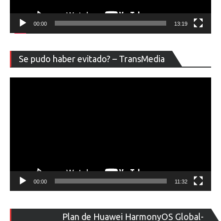
00:00
13:19
Re
Se pudo haber evitado? – TransMedia
de
ví
00:00
11:32
Re
Plan de Huawei HarmonyOS Global-