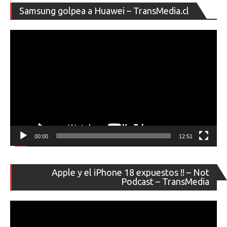
Re
Samsung golpea a Huawei – TransMedia.cl
de
ví
00:00
12:51
Re
Apple y el iPhone 18 expuestos !! – Not
de
Podcast – TransMedia
ví