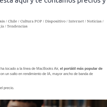
stá aquí y te contamos precios y
sis
/
Chile
/
Cultura POP
/
Dispositivo
/
Internet
/
Noticias
/
ía
/
Tendencias
ha tocado a la línea de MacBooks Air,
el portátil más popular de
on un salto en rendimiento de IA, mayor ancho de banda de
l precio.