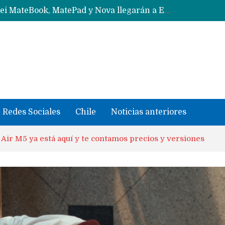
Data Centers de Huawei en Chile, México, Brasil,Perú y Argentina podrían verse afectados por arremetida de EE.UU
Fabricantes suben precios de teléfonos y ganan más dinero en un mercado donde Xiaomi alerta por no mejorar ventas
Redes Sociales
Chile
Noticias anteriores
ir M5 ya está aquí y te contamos precios y versiones