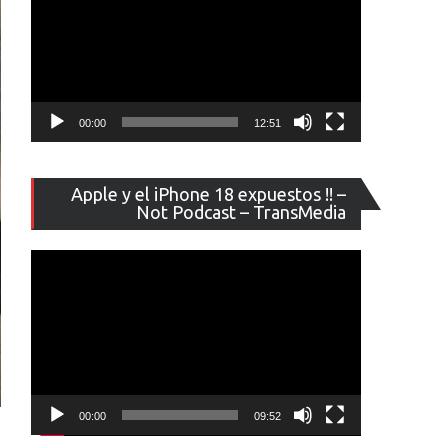
00:00
12:51
Reproducto
Apple y el iPhone 18 expuestos !! –
de
Not Podcast – TransMedia
vídeo
00:00
09:52