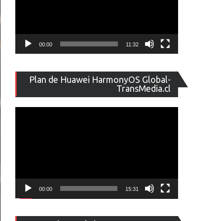
00:00
11:32
Reproducto
Plan de Huawei HarmonyOS Global-
de
TransMedia.cl
vídeo
00:00
15:31
Reproducto