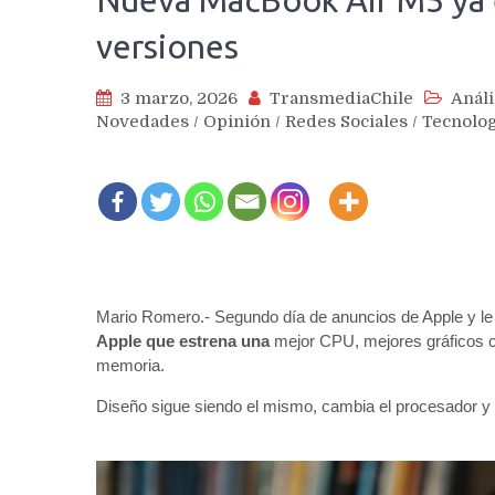
Nueva MacBook Air M5 ya e
versiones
3 marzo, 2026
TransmediaChile
Análi
Novedades
/
Opinión
/
Redes Sociales
/
Tecnolog
Mario Romero.- Segundo día de anuncios de Apple y le 
Apple que estrena una
mejor CPU, mejores gráficos c
memoria.
Diseño sigue siendo el mismo, cambia el procesador y e