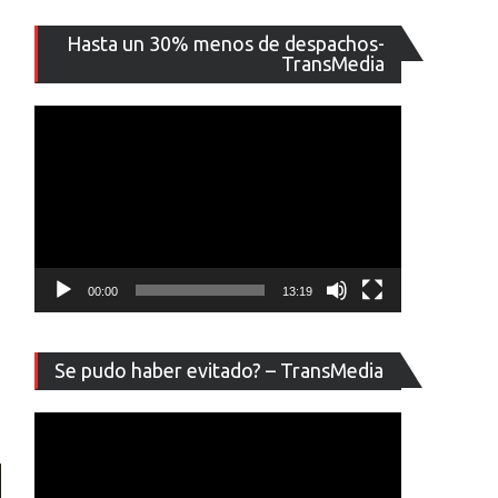
Reproducto
Hasta un 30% menos de despachos-
de
TransMedia
vídeo
00:00
13:19
Reproducto
Se pudo haber evitado? – TransMedia
de
vídeo