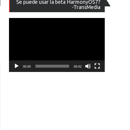
Se puede usar la beta HarmonyOS7?
de
-TransMedia
vídeo
00:00
09:42