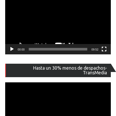
00:00
09:52
Re
Hasta un 30% menos de despachos-
de
TransMedia
ví