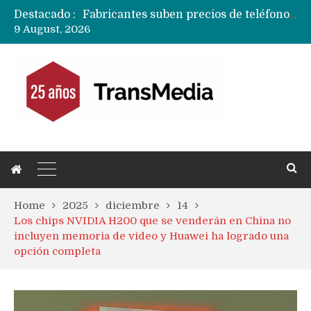
Destacado :
Fabricantes suben precios de teléfonos y ganan más dinero en un mercado donde Xiaomi alerta por no mejorar ventas
9 August, 2026
Google no bloqueará sus servidores a MicroG pero tiene un plan para eliminarlo como opción para teléfonos Huawei
Reestructuración de fondo en área IA de Google pone en peligro acuerdo con Apple y salvataje de Siri
CXMT le dice NO a la venta de sus memorias a Apple y dará prioridad a Huawei y Xiaomi
Sailfish OS la «joya» de sistema operativo que Europa planea financiar para competir contra Android, iOS y HarmonyOS
Apple dice que más ex empleados se llevaron datos confidenciales a OpenAI
Solo China o Global: Cuáles Huawei MateBook, MatePad y Nova llegarán a Europa y LATAM?
Data Centers de Huawei en Chile, México, Brasil,Perú y Argentina podrían verse afectados por arremetida de EE.UU
Fabricantes suben precios de teléfonos y ganan más dinero en un mercado donde Xiaomi alerta por no mejorar ventas
Home
2025
diciembre
14
Los chips NVIDIA H200 que se venderán en China no
incluyen memoria de video y Huawei ha logrado una
opción completa