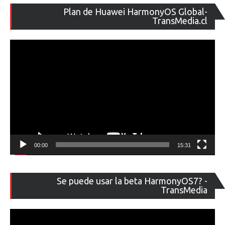
Re
Plan de Huawei HarmonyOS Global-
de
TransMedia.cl
ví
00:00
15:31
Re
Se puede usar la beta HarmonyOS7? -
de
TransMedia
ví