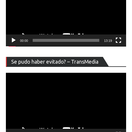
00:00
13:19
Re
Se pudo haber evitado? – TransMedia
de
ví