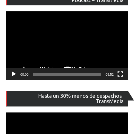
Podcast – TransMedia
ví
00:00
09:52
Re
Hasta un 30% menos de despachos-
de
TransMedia
ví