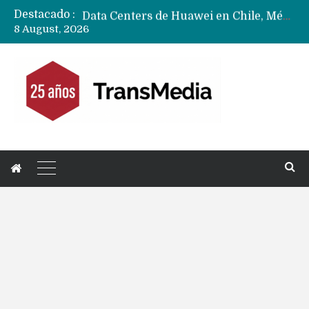
Destacado :
Data Centers de Huawei en Chile, México, Brasil,Perú y Argentina podrían verse afectados por arremetida de EE.UU
8 August, 2026
Fabricantes suben precios de teléfonos y ganan más dinero en un mercado donde Xiaomi alerta por no mejorar ventas