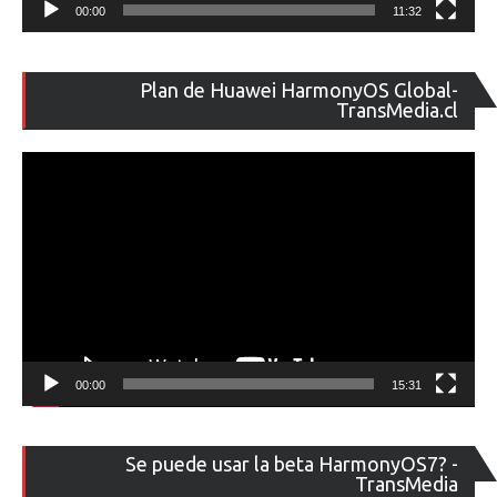
00:00
11:32
Re
Plan de Huawei HarmonyOS Global-
de
TransMedia.cl
ví
00:00
15:31
Re
Se puede usar la beta HarmonyOS7? -
de
TransMedia