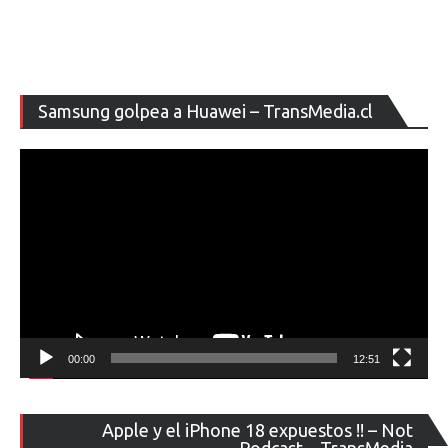
Re
Samsung golpea a Huawei – TransMedia.cl
de
ví
00:00
12:51
Re
Apple y el iPhone 18 expuestos !! – Not
de