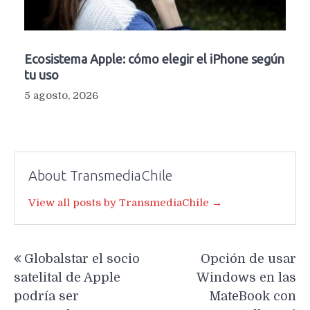
Ecosistema Apple: cómo elegir el iPhone según
tu uso
5 agosto, 2026
About TransmediaChile
View all posts by TransmediaChile →
Navegación
Globalstar el socio
Opción de usar
de
satelital de Apple
Windows en las
entradas
podría ser
MateBook con