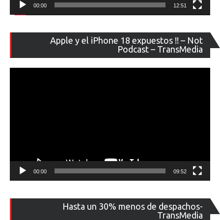
00:00
12:51
Re
Apple y el iPhone 18 expuestos !! – Not
de
Podcast – TransMedia
ví
00:00
09:52
Re
Hasta un 30% menos de despachos-
de
TransMedia