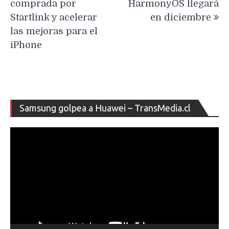
comprada por
HarmonyOS llegará
Startlink y acelerar
en diciembre
las mejoras para el
iPhone
Re
Samsung golpea a Huawei – TransMedia.cl
de
ví