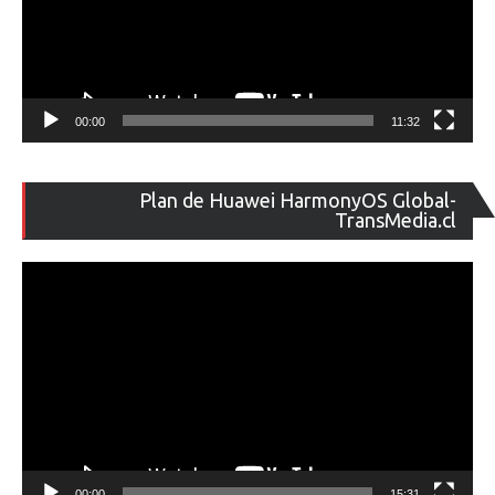
00:00
11:32
Re
Plan de Huawei HarmonyOS Global-
de
TransMedia.cl
ví
00:00
15:31