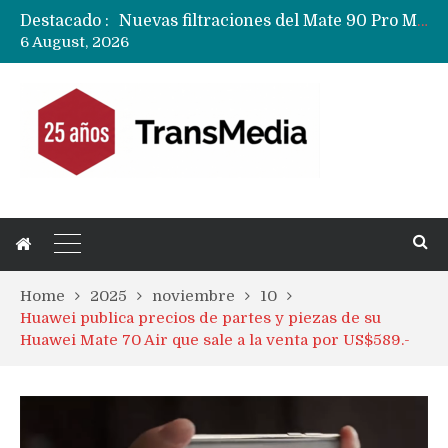
Destacado :
Google acaba definitivamente el truco para pagar con NFC en celulares Xiaomi, Oppo, Vivo y Huawei con ROM china
6 August, 2026
Apple dice que más ex empleados se llevaron datos confidenciales a OpenAI
Home
2025
noviembre
10
Huawei publica precios de partes y piezas de su
Huawei Mate 70 Air que sale a la venta por US$589.-