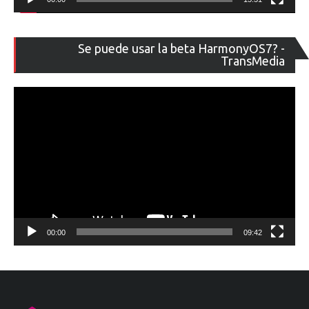
Re
Se puede usar la beta HarmonyOS7? -
de
TransMedia
ví
00:00
09:42