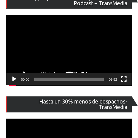
de
Podcast – TransMedia
ví
00:00
09:52
Re
Hasta un 30% menos de despachos-
de
TransMedia
ví