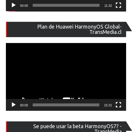
00:00
11:32
Re
Plan de Huawei HarmonyOS Global-
de
TransMedia.cl
ví
00:00
15:31
Re
Se puede usar la beta HarmonyOS7? -
de
TransMedia