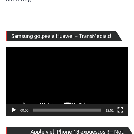
Re
Samsung golpea a Huawei – TransMedia.cl
de
ví
00:00
12:51
Re
Apple y el iPhone 18 expuestos !! – Not