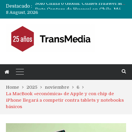
Destacado :
Data Centers de Huawei en Chile, México, Brasil,Perú y Argentina podrían verse afectados por arremetida de EE.UU
8 August, 2026
Fabricantes suben precios de teléfonos y ganan más dinero en un mercado donde Xiaomi alerta por no mejorar ventas
Home
2025
noviembre
6
La MacBook «económica» de Apple y con chip de
iPhone llegará a competir contra tablets y notebooks
básicos