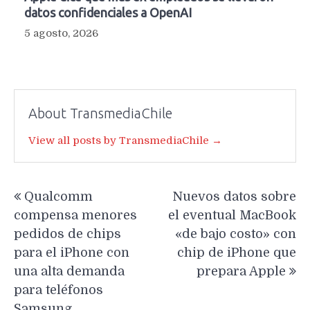
datos confidenciales a OpenAI
5 agosto, 2026
About TransmediaChile
View all posts by TransmediaChile →
Navegación
Qualcomm
Nuevos datos sobre
de
compensa menores
el eventual MacBook
entradas
pedidos de chips
«de bajo costo» con
para el iPhone con
chip de iPhone que
una alta demanda
prepara Apple
para teléfonos
Samsung