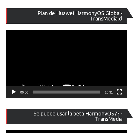
Re
Plan de Huawei HarmonyOS Global-
de
TransMedia.cl
ví
00:00
15:31
Re
Se puede usar la beta HarmonyOS7? -
de
TransMedia
ví