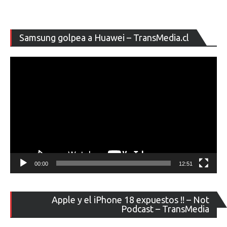
Re
Samsung golpea a Huawei – TransMedia.cl
de
ví
00:00
12:51
Re
Apple y el iPhone 18 expuestos !! – Not
de
Podcast – TransMedia
ví