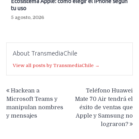
Ecosistema Apple: cómo elegir el iPhone según
tu uso
5 agosto, 2026
About TransmediaChile
View all posts by TransmediaChile →
Navegación
Hackean a
Teléfono Huawei
de
Microsoft Teams y
Mate 70 Air tendrá el
entradas
manipulan nombres
éxito de ventas que
y mensajes
Apple y Samsung no
lograron?