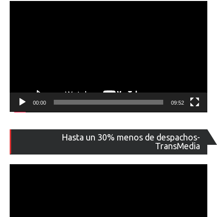
00:00
09:52
Re
Hasta un 30% menos de despachos-
de
TransMedia
ví