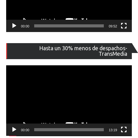
00:00
09:52
Re
Hasta un 30% menos de despachos-
de
TransMedia
ví
00:00
13:19