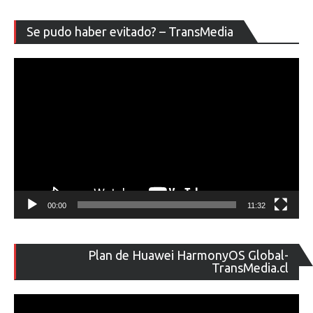
Re
Se pudo haber evitado? – TransMedia
de
ví
00:00
11:32
Re
Plan de Huawei HarmonyOS Global-
de
TransMedia.cl
ví