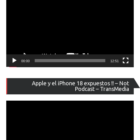
00:00
12:51
Re
Apple y el iPhone 18 expuestos !! – Not
de
Podcast – TransMedia
ví