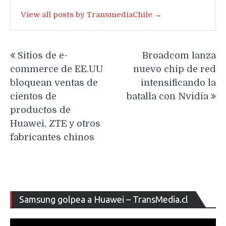
View all posts by TransmediaChile →
Navegación
Sitios de e-
Broadcom lanza
de
commerce de EE.UU
nuevo chip de red
entradas
bloquean ventas de
intensificando la
cientos de
batalla con Nvidia
productos de
Huawei, ZTE y otros
fabricantes chinos
Re
Samsung golpea a Huawei – TransMedia.cl
de
ví