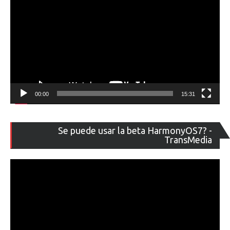
00:00
15:31
Re
Se puede usar la beta HarmonyOS7? -
de
TransMedia
ví