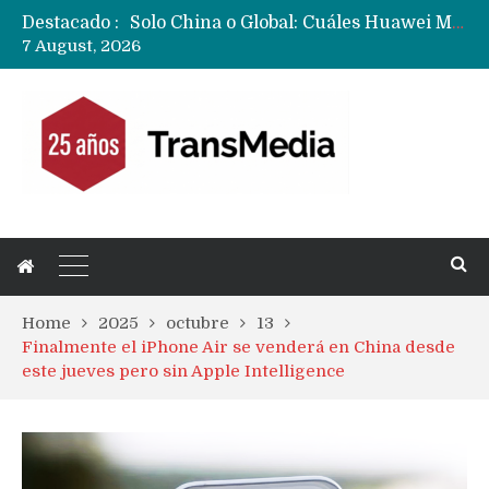
Destacado :
Data Centers de Huawei en Chile, México, Brasil,Perú y Argentina podrían verse afectados por arremetida de EE.UU
7 August, 2026
Fabricantes suben precios de teléfonos y ganan más dinero en un mercado donde Xiaomi alerta por no mejorar ventas
Home
2025
octubre
13
Finalmente el iPhone Air se venderá en China desde
este jueves pero sin Apple Intelligence