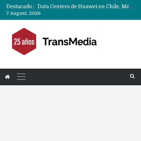
Destacado :
Data Centers de Huawei en Chile, México, Brasil,Perú y Argentina podrían verse afectados por arremetida de EE.UU
7 August, 2026
Fabricantes suben precios de teléfonos y ganan más dinero en un mercado donde Xiaomi alerta por no mejorar ventas