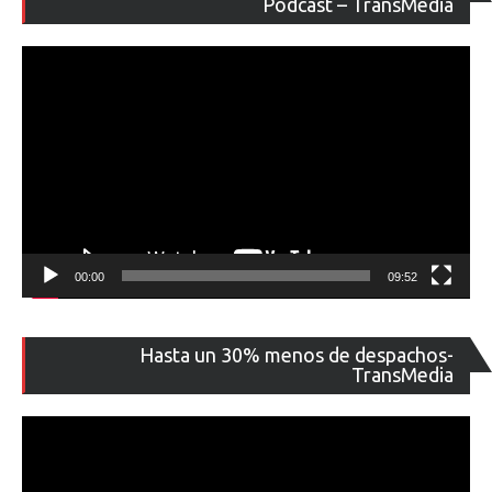
Podcast – TransMedia
ví
00:00
09:52
Re
Hasta un 30% menos de despachos-
de
TransMedia
ví