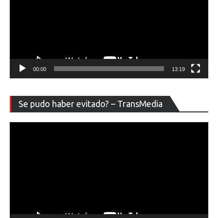
00:00
13:19
Re
Se pudo haber evitado? – TransMedia
de
ví