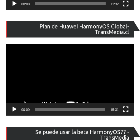
00:00
11:32
Re
Plan de Huawei HarmonyOS Global-
de
TransMedia.cl
ví
00:00
15:31
Re
Se puede usar la beta HarmonyOS7? -
de
TransMedia