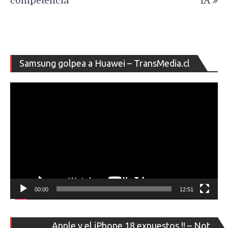
competencia
IA
Re
Samsung golpea a Huawei – TransMedia.cl
de
ví
00:00
12:51
Re
Apple y el iPhone 18 expuestos !! – Not