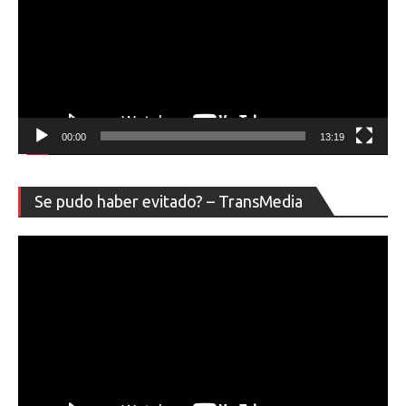
00:00
13:19
Re
Se pudo haber evitado? – TransMedia
de
ví