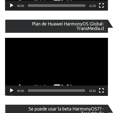
00:00
11:32
Re
Plan de Huawei HarmonyOS Global-
de
TransMedia.cl
ví
00:00
15:31
Re
Se puede usar la beta HarmonyOS7? -
de