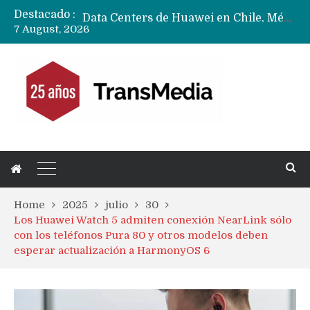
Destacado :
Data Centers de Huawei en Chile, México, Brasil,Perú y Argentina podrían verse afectados por arremetida de EE.UU
7 August, 2026
Fabricantes suben precios de teléfonos y ganan más dinero en un mercado donde Xiaomi alerta por no mejorar ventas
Home
2025
julio
30
Los Huawei Watch 5 admiten conexión NearLink sólo
con los teléfonos Pura 80 y otros modelos deben
esperar actualización a HarmonyOS 6