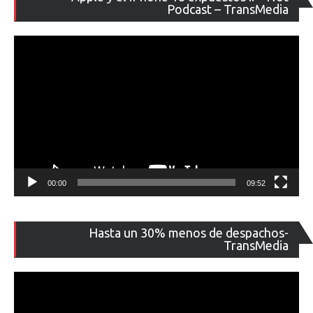
de
Podcast – TransMedia
ví
00:00
09:52
Re
Hasta un 30% menos de despachos-
de
TransMedia
ví