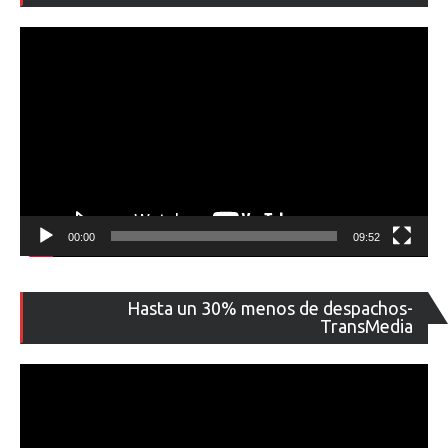
ví
00:00
09:52
Re
Hasta un 30% menos de despachos-
de
TransMedia
ví