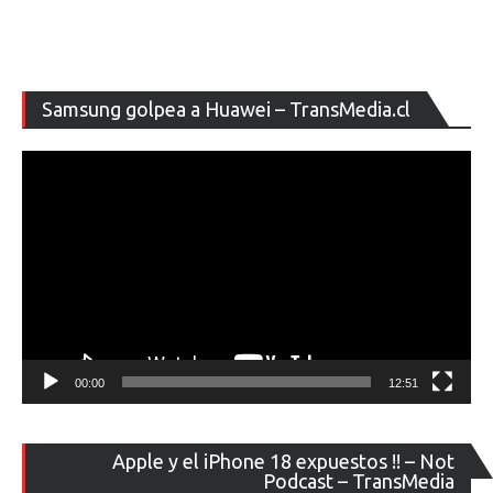
Re
Samsung golpea a Huawei – TransMedia.cl
de
ví
00:00
12:51
Re
Apple y el iPhone 18 expuestos !! – Not
de
Podcast – TransMedia