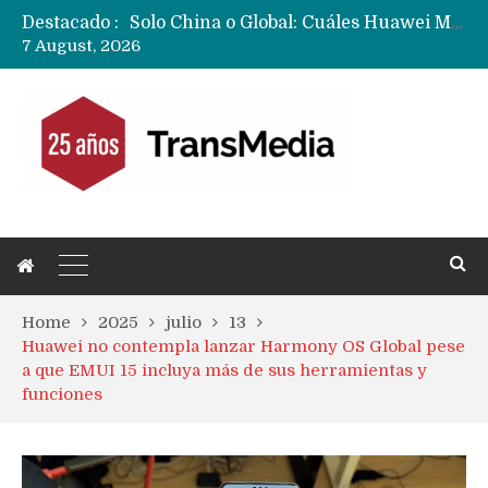
Destacado :
Data Centers de Huawei en Chile, México, Brasil,Perú y Argentina podrían verse afectados por arremetida de EE.UU
7 August, 2026
Fabricantes suben precios de teléfonos y ganan más dinero en un mercado donde Xiaomi alerta por no mejorar ventas
Home
2025
julio
13
Huawei no contempla lanzar Harmony OS Global pese
a que EMUI 15 incluya más de sus herramientas y
funciones