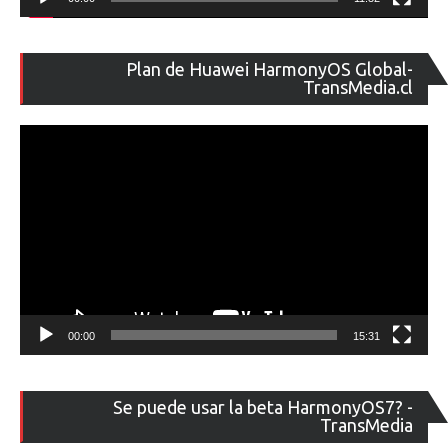
Re
Plan de Huawei HarmonyOS Global-
de
TransMedia.cl
ví
00:00
15:31
Re
Se puede usar la beta HarmonyOS7? -
de
TransMedia
ví