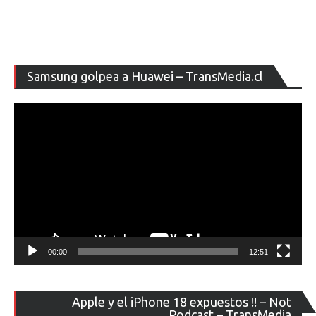
Re
Samsung golpea a Huawei – TransMedia.cl
de
ví
00:00
12:51
Re
Apple y el iPhone 18 expuestos !! – Not
de
Podcast – TransMedia