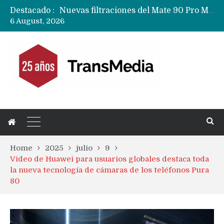
Destacado :
Google acaba definitivamente el truco para pagar con NFC en celulares Xiaomi, Oppo, Vivo y Huawei con ROM china
6 August, 2026
Apple dice que más ex empleados se llevaron datos confidenciales a OpenAI
Home
2025
julio
9
Video de Huawei para usuarios globales destaca toda
la nueva tecnología de cámaras de los teléfonos Pura
80