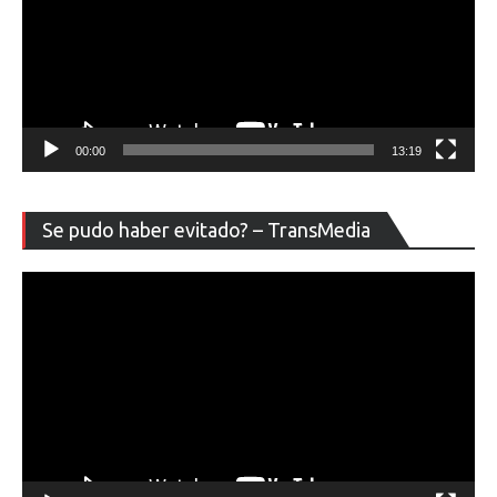
00:00
13:19
Re
Se pudo haber evitado? – TransMedia
de
ví