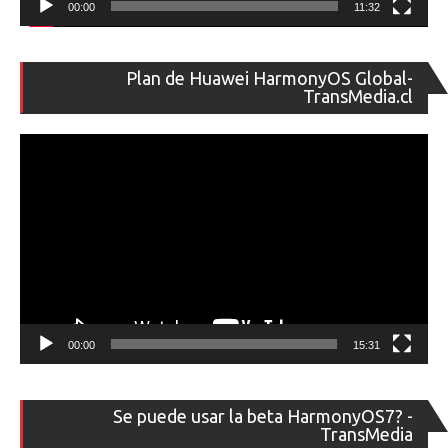
00:00
11:32
Re
Plan de Huawei HarmonyOS Global-
de
TransMedia.cl
ví
00:00
15:31
Re
Se puede usar la beta HarmonyOS7? -
de
TransMedia