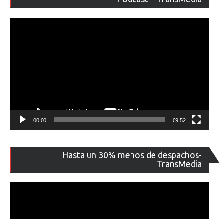
ví
00:00
09:52
Re
Hasta un 30% menos de despachos-
de
TransMedia
ví