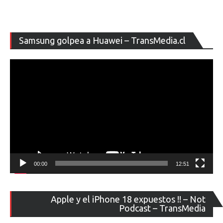
Re
Samsung golpea a Huawei – TransMedia.cl
de
ví
00:00
12:51
Re
Apple y el iPhone 18 expuestos !! – Not
de
Podcast – TransMedia
ví