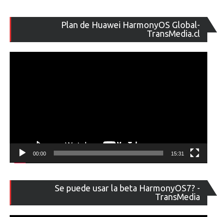
Re
Plan de Huawei HarmonyOS Global-
de
TransMedia.cl
ví
00:00
15:31
Re
Se puede usar la beta HarmonyOS7? -
de
TransMedia
ví