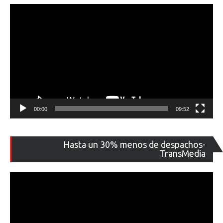
00:00
09:52
Re
Hasta un 30% menos de despachos-
de
TransMedia
ví