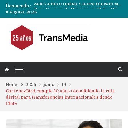
Destacado :
Data Centers de Huawei en Chile, México, Brasil,Perú y Argentina podrían verse afectados por arremetida de EE.UU
8 August, 2026
Fabricantes suben precios de teléfonos y ganan más dinero en un mercado donde Xiaomi alerta por no mejorar ventas
Home
2025
junio
19
CurrencyBird cumple 10 años consolidando la ruta
digital para transferencias internacionales desde
Chile