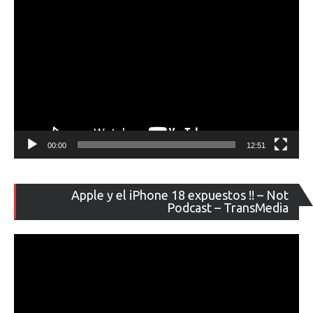
00:00
12:51
Re
Apple y el iPhone 18 expuestos !! – Not
de
Podcast – TransMedia
ví