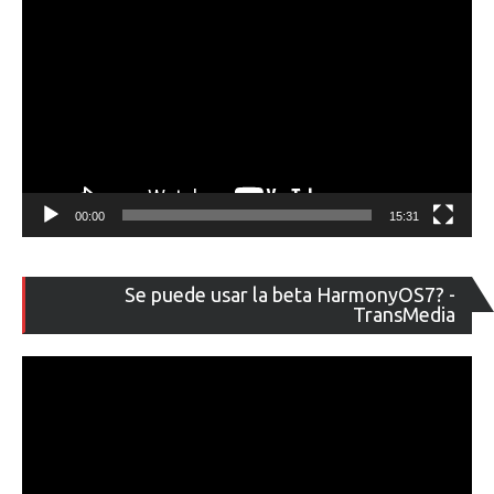
00:00
15:31
Re
Se puede usar la beta HarmonyOS7? -
de
TransMedia
ví