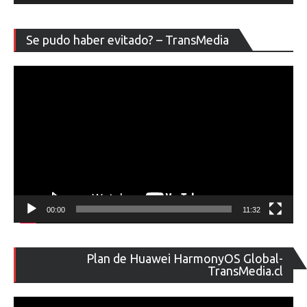
Re
Se pudo haber evitado? – TransMedia
de
ví
00:00
11:32
Re
Plan de Huawei HarmonyOS Global-
de
TransMedia.cl
ví