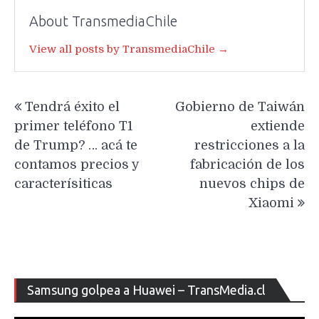
About TransmediaChile
View all posts by TransmediaChile →
Navegación
Tendrá éxito el
Gobierno de Taiwán
de
primer teléfono T1
extiende
entradas
de Trump? … acá te
restricciones a la
contamos precios y
fabricación de los
caracterísiticas
nuevos chips de
Xiaomi
Re
Samsung golpea a Huawei – TransMedia.cl
de
ví