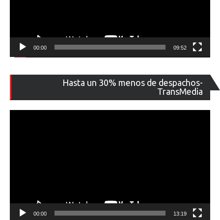
00:00
09:52
Re
Hasta un 30% menos de despachos-
de
TransMedia
ví
00:00
13:19