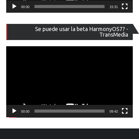
00:00
15:31
Re
Se puede usar la beta HarmonyOS7? -
de
TransMedia
ví
00:00
09:42