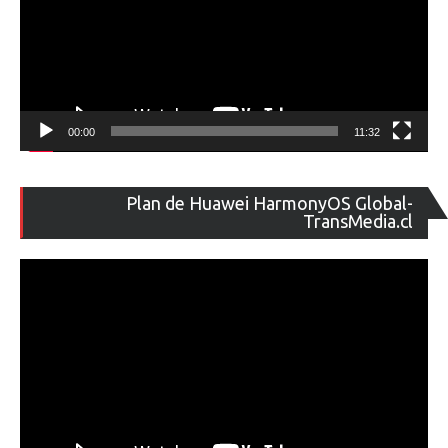
00:00
11:32
Re
Plan de Huawei HarmonyOS Global-
de
TransMedia.cl
ví