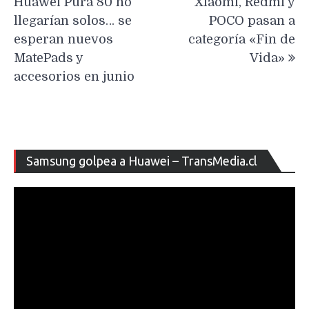
Huawei Pura 80 no
Xiaomi, Redmi y
entradas
llegarían solos… se
POCO pasan a
esperan nuevos
categoría «Fin de
MatePads y
Vida»
accesorios en junio
Re
Samsung golpea a Huawei – TransMedia.cl
de
ví