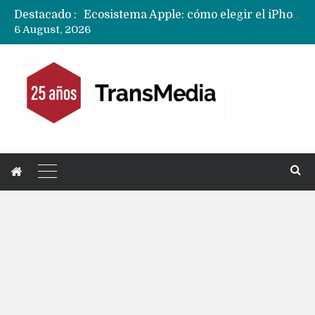
Destacado :
Nuevas filtraciones del Mate 90 Pro Max apuntan a potenciar las cámaras y pantalla OLED doble capa
6 August, 2026
Apple dice que más ex empleados se llevaron datos confidenciales a OpenAI