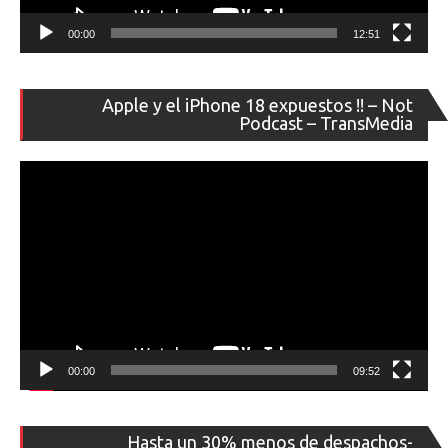
00:00
12:51
Re
Apple y el iPhone 18 expuestos !! – Not
de
Podcast – TransMedia
ví
00:00
09:52
Re
Hasta un 30% menos de despachos-