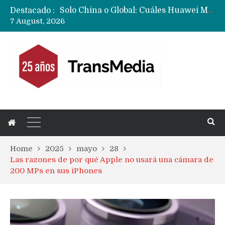
Destacado :
Data Centers de Huawei en Chile, México, Brasil,Perú y Argentina podrían verse afectados por arremetida de EE.UU
7 August, 2026
Fabricantes suben precios de teléfonos y ganan más dinero en un mercado donde Xiaomi alerta por no mejorar ventas
Home
2025
mayo
28
Las razones de por qué Apple no usará una cámara de
200 MPs en sus iPhones