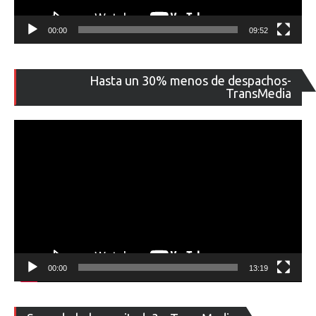
00:00
09:52
Re
Hasta un 30% menos de despachos-
de
TransMedia
ví
00:00
13:19
Re