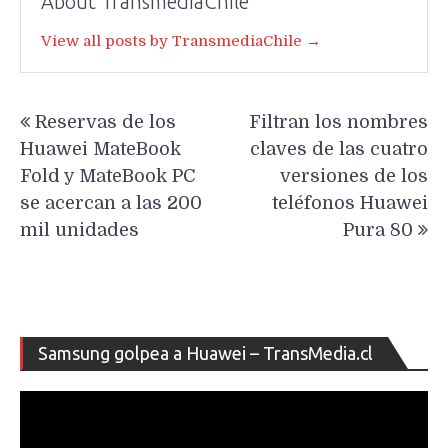
About TransmediaChile
View all posts by TransmediaChile →
Navegación
Reservas de los
Filtran los nombres
de
Huawei MateBook
claves de las cuatro
entradas
Fold y MateBook PC
versiones de los
se acercan a las 200
teléfonos Huawei
mil unidades
Pura 80
Re
Samsung golpea a Huawei – TransMedia.cl
de
ví