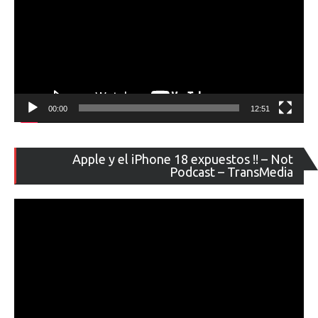
00:00
12:51
Re
Apple y el iPhone 18 expuestos !! – Not
de
Podcast – TransMedia
ví