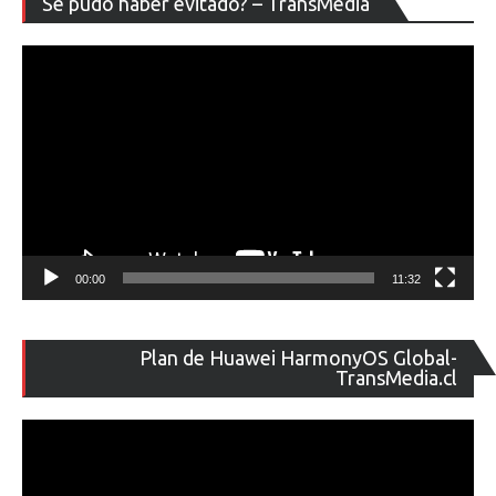
Se pudo haber evitado? – TransMedia
de
ví
00:00
11:32
Re
Plan de Huawei HarmonyOS Global-
de
TransMedia.cl
ví