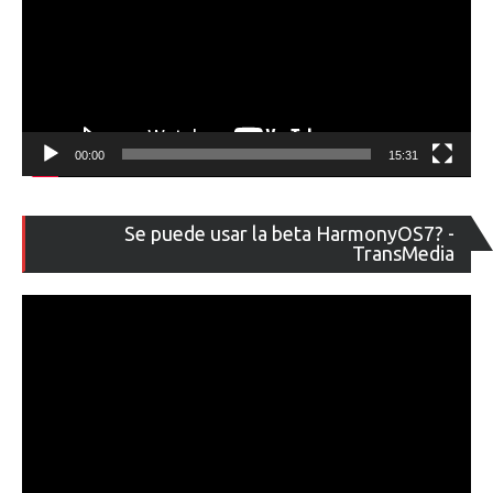
00:00
15:31
Re
Se puede usar la beta HarmonyOS7? -
de
TransMedia
ví