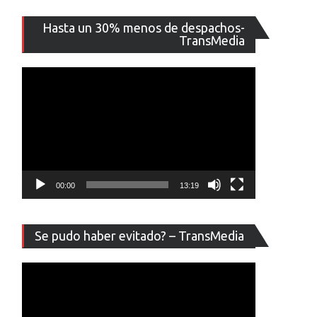
Reproducto
Hasta un 30% menos de despachos-
de
TransMedia
vídeo
00:00
13:19
Reproducto
Se pudo haber evitado? – TransMedia
de
vídeo