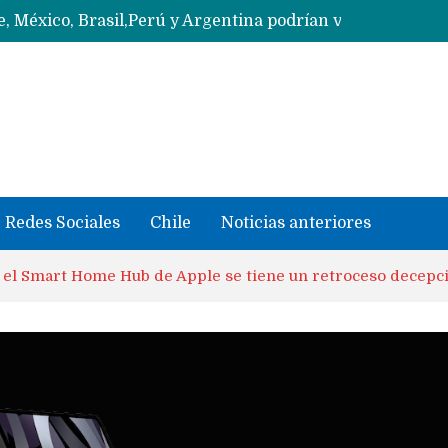
Data Centeres de Huawei en Chile, México, Brasil,Perú y Argentina podrían verse afectados por arremetida de EE.UU
Ahora Honor copia diseño de los anillos traseros con pantalla del fabricante Oppo
Con un «desliz» en los precios que fue corregido los Huawei MateBook Fold con Kirin X90 Plus ya son oficiales y se quedan en China
Masiva filtración del Apple iPhone Fold (Ultra) con todas sus características, precios y opciones
 iPhone según tu uso
Nuevas filtraciones del Mate 90 Pro Max apuntan a potenciar las cámaras y pantalla OLED doble capa
se llevaron datos confidenciales a OpenAI
Redes Sociales
Chile
Noticias anteriores
 el Smart Home Hub de Apple se tiene un retroceso decepc