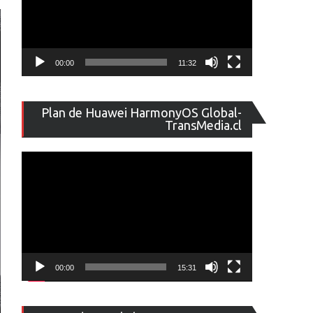
00:00
11:32
Reproducto
Plan de Huawei HarmonyOS Global-
de
TransMedia.cl
vídeo
00:00
15:31
Reproducto