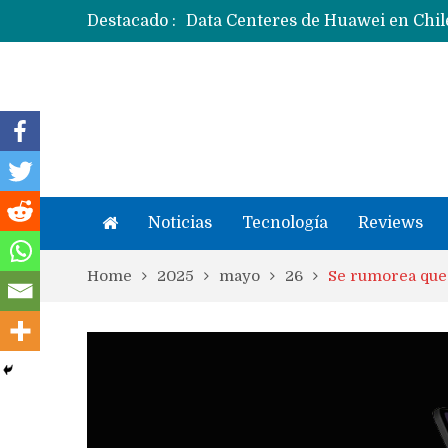
Destacado :
Ecosistema Apple: cómo elegir el
Apple dice que más ex empleados 
Noticias
Tecnología
Reviews
Home
2025
mayo
26
Se rumorea que