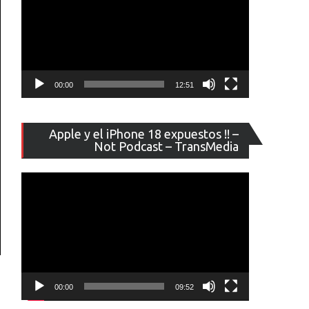
00:00
12:51
Reproducto
Apple y el iPhone 18 expuestos !! –
de
Not Podcast – TransMedia
vídeo
00:00
09:52