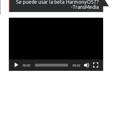
Se puede usar la beta HarmonyOS7?
de
-TransMedia
vídeo
00:00
09:42