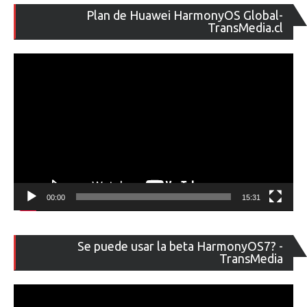
Re
Plan de Huawei HarmonyOS Global-
de
TransMedia.cl
ví
00:00
15:31
Re
Se puede usar la beta HarmonyOS7? -
de
TransMedia
ví