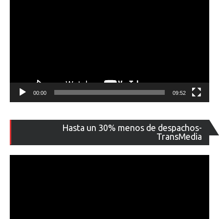
00:00
09:52
Re
Hasta un 30% menos de despachos-
de
TransMedia
ví