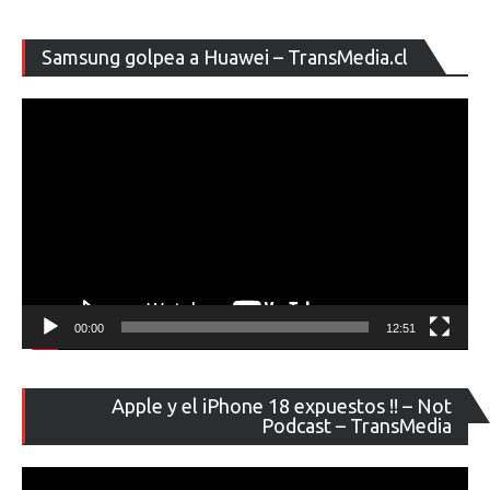
Re
Samsung golpea a Huawei – TransMedia.cl
de
ví
00:00
12:51
Re
Apple y el iPhone 18 expuestos !! – Not
de
Podcast – TransMedia
ví