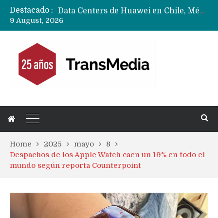
Destacado :
Data Centers de Huawei en Chile, México, Brasil,Perú y Argentina podrían verse afectados por arremetida de EE.UU
9 August, 2026
Fabricantes suben precios de teléfonos y ganan más dinero en un mercado donde Xiaomi alerta por no mejorar ventas
Home
2025
mayo
8
Despachos de los Apple Watch caen un 19% en todo el
mundo según reporta Counterpoint