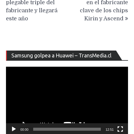
plegable triple del
en el fabricante
fabricante y llegará
clave de los chips
este año
Kirin y Ascend
Re
Samsung golpea a Huawei – TransMedia.cl
de
ví
00:00
12:51