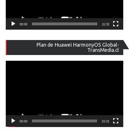
00:00
11:32
Re
Plan de Huawei HarmonyOS Global-
de
TransMedia.cl
ví
00:00
15:31