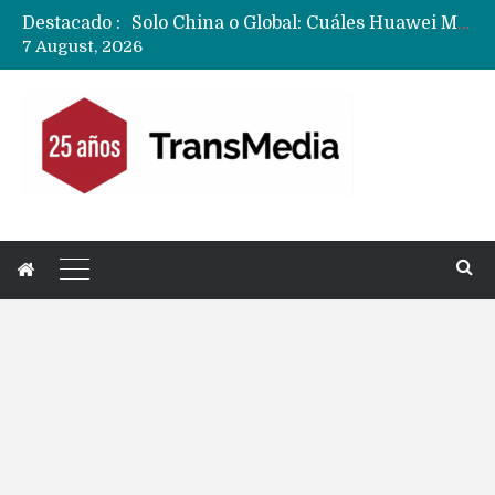
Destacado :
Data Centers de Huawei en Chile, México, Brasil,Perú y Argentina podrían verse afectados por arremetida de EE.UU
7 August, 2026
Fabricantes suben precios de teléfonos y ganan más dinero en un mercado donde Xiaomi alerta por no mejorar ventas