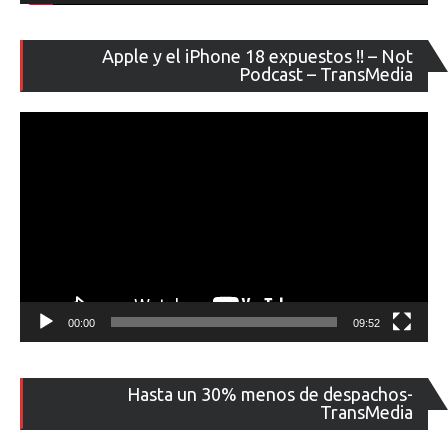
Re
Apple y el iPhone 18 expuestos !! – Not
de
Podcast – TransMedia
ví
00:00
09:52
Re
Hasta un 30% menos de despachos-
de
TransMedia
ví