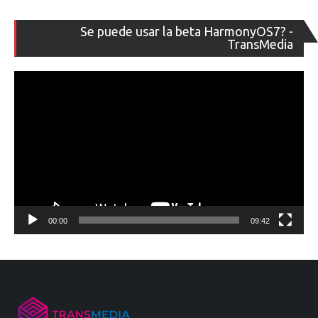
Re
Se puede usar la beta HarmonyOS7? -
de
TransMedia
ví
00:00
09:42