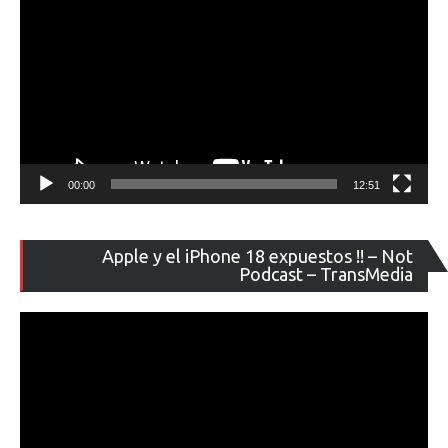
00:00
12:51
Re
Apple y el iPhone 18 expuestos !! – Not
de
Podcast – TransMedia
ví