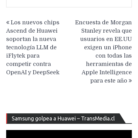
Navegación
Los nuevos chips
Encuesta de Morgan
de
Ascend de Huawei
Stanley revela que
entradas
soportan la nueva
usuarios en EE.UU
tecnología LLM de
exigen un iPhone
iFlytek para
con todas las
competir contra
herramientas de
OpenAI y DeepSeek
Apple Intelligence
para este año
Re
Samsung golpea a Huawei – TransMedia.cl
de
ví