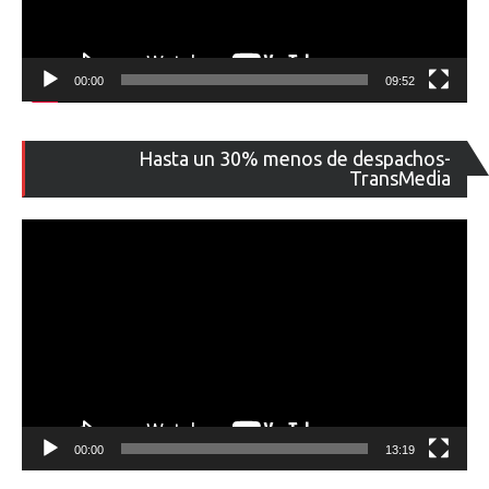
00:00
09:52
Re
Hasta un 30% menos de despachos-
de
TransMedia
ví
00:00
13:19