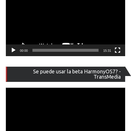
00:00
15:31
Re
Se puede usar la beta HarmonyOS7? -
de
TransMedia
ví