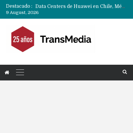
Destacado :
Data Centers de Huawei en Chile, México, Brasil,Perú y Argentina podrían verse afectados por arremetida de EE.UU
9 August, 2026
Fabricantes suben precios de teléfonos y ganan más dinero en un mercado donde Xiaomi alerta por no mejorar ventas