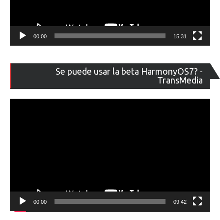
00:00
15:31
Re
Se puede usar la beta HarmonyOS7? -
de
TransMedia
ví
00:00
09:42