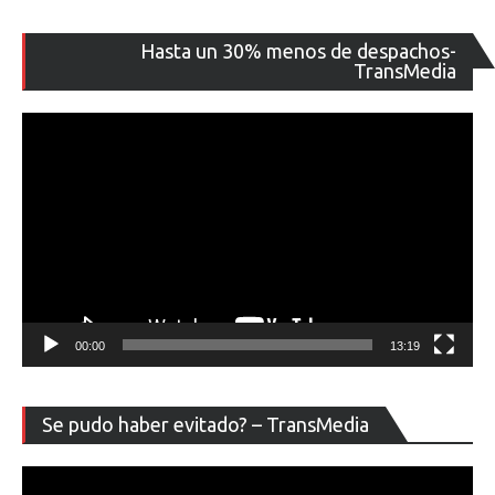
Re
Hasta un 30% menos de despachos-
de
TransMedia
ví
00:00
13:19
Re
Se pudo haber evitado? – TransMedia
de
ví