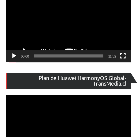
00:00
11:32
Re
Plan de Huawei HarmonyOS Global-
de
TransMedia.cl
ví