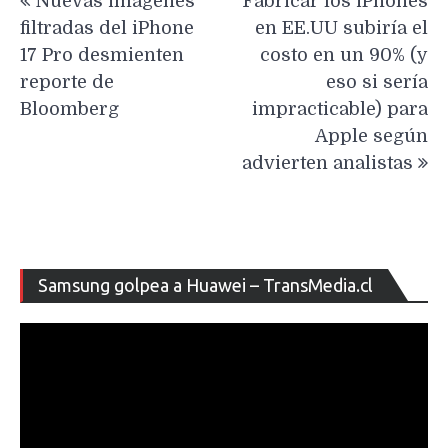
Nuevas imágenes
Fabricar los iPhones
de
filtradas del iPhone
en EE.UU subiría el
entradas
17 Pro desmienten
costo en un 90% (y
reporte de
eso si sería
Bloomberg
impracticable) para
Apple según
advierten analistas
Re
Samsung golpea a Huawei – TransMedia.cl
de
ví