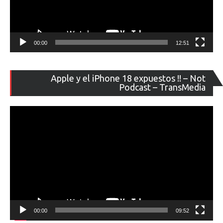
00:00
12:51
Re
Apple y el iPhone 18 expuestos !! – Not
de
Podcast – TransMedia
ví
00:00
09:52