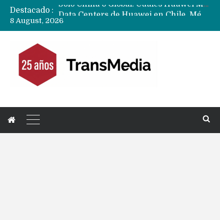
Destacado :
Data Centers de Huawei en Chile, México, Brasil,Perú y Argentina podrían verse afectados por arremetida de EE.UU
8 August, 2026
Fabricantes suben precios de teléfonos y ganan más dinero en un mercado donde Xiaomi alerta por no mejorar ventas