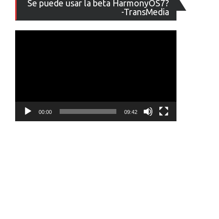
Se puede usar la beta HarmonyOS7?
de
-TransMedia
vídeo
00:00
09:42