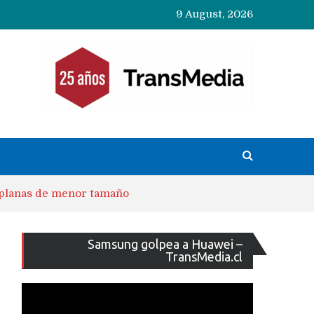
9 August, 2026
s planas de menor tamaño
Reproducto
Samsung golpea a Huawei –
de
TransMedia.cl
vídeo