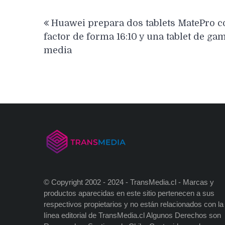
Navegación
Huawei prepara dos tablets MatePro c
de
factor de forma 16:10 y una tablet de ga
entradas
media
© Copyright 2002 - 2024 - TransMedia.cl - Marcas y
productos aparecidas en este sitio pertenecen a sus
respectivos propietarios y no están relacionados con la
línea editorial de TransMedia.cl Algunos Derechos son