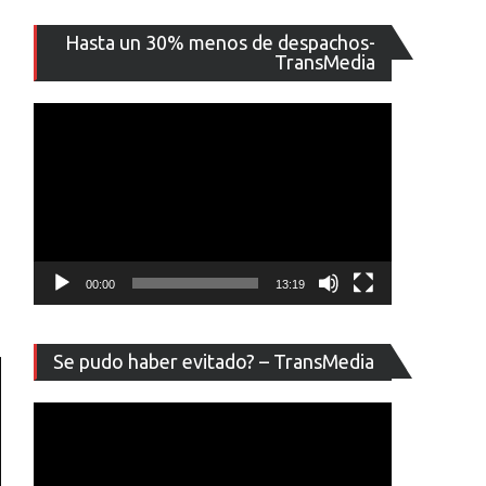
Reproducto
Hasta un 30% menos de despachos-
de
TransMedia
vídeo
00:00
13:19
Reproducto
Se pudo haber evitado? – TransMedia
de
vídeo