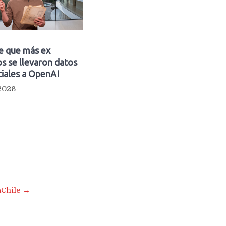
e que más ex
s se llevaron datos
iales a OpenAI
 2026
aChile →