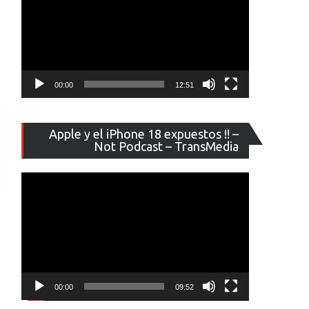
00:00
12:51
Reproducto
Apple y el iPhone 18 expuestos !! –
de
Not Podcast – TransMedia
vídeo
00:00
09:52