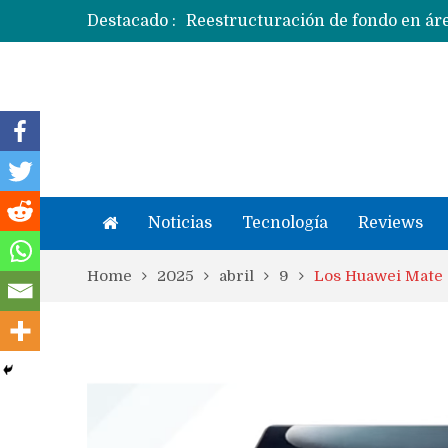
Destacado :
Apple dice que más ex empleados 
Noticias
Tecnología
Reviews
Home
2025
abril
9
Los Huawei Mate 8