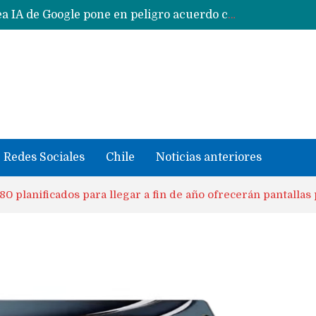
Reestructuración de fondo en área IA de Google pone en peligro acuerdo con Apple y salvataje de Siri
CXMT le dice NO a la venta de sus memorias a Apple y dará prioridad a Huawei y Xiaomi
Sailfish OS la «joya» de sistema operativo que Europa planea financiar para competir contra Android, iOS y HarmonyOS
se llevaron datos confidenciales a OpenAI
Solo China o Global: Cuáles Huawei MateBook, MatePad y Nova llegarán a Europa y LATAM?
Data Centers de Huawei en Chile, México, Brasil,Perú y Argentina podrían verse afectados por arremetida de EE.UU
Fabricantes suben precios de teléfonos y ganan más dinero en un mercado donde Xiaomi alerta por no mejorar ventas
Redes Sociales
Chile
Noticias anteriores
0 planificados para llegar a fin de año ofrecerán pantalla