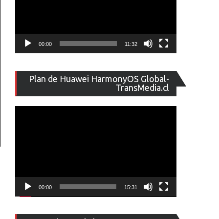
00:00
11:32
Reproducto
Plan de Huawei HarmonyOS Global-
de
TransMedia.cl
vídeo
00:00
15:31
Reproducto