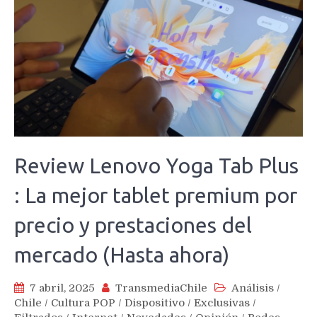
Review Lenovo Yoga Tab Plus
: La mejor tablet premium por
precio y prestaciones del
mercado (Hasta ahora)
7 abril, 2025
TransmediaChile
Análisis
/
Chile
/
Cultura POP
/
Dispositivo
/
Exclusivas
/