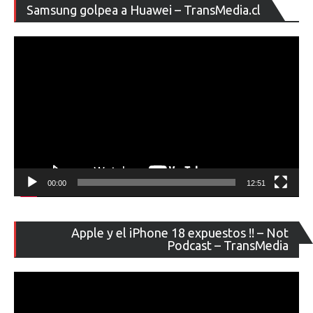
Re
Samsung golpea a Huawei – TransMedia.cl
de
ví
00:00
12:51
Re
Apple y el iPhone 18 expuestos !! – Not
de
Podcast – TransMedia
ví