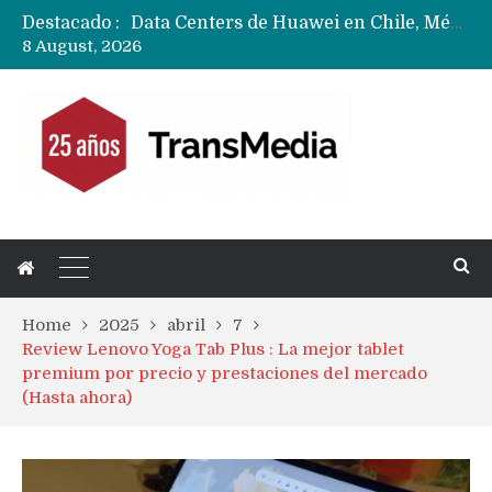
Destacado :
Data Centers de Huawei en Chile, México, Brasil,Perú y Argentina podrían verse afectados por arremetida de EE.UU
8 August, 2026
Fabricantes suben precios de teléfonos y ganan más dinero en un mercado donde Xiaomi alerta por no mejorar ventas
Home
2025
abril
7
Review Lenovo Yoga Tab Plus : La mejor tablet
premium por precio y prestaciones del mercado
(Hasta ahora)