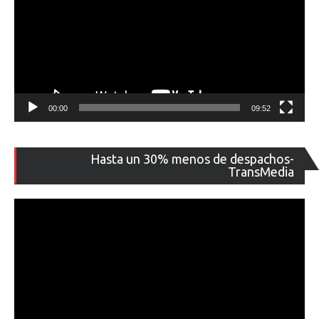
00:00
09:52
Re
Hasta un 30% menos de despachos-
de
TransMedia
ví