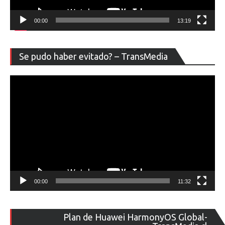
00:00
13:19
Re
Se pudo haber evitado? – TransMedia
de
ví
00:00
11:32
Re
Plan de Huawei HarmonyOS Global-
de