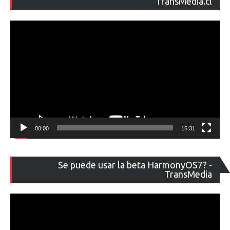
TransMedia.cl
ví
00:00
15:31
Re
Se puede usar la beta HarmonyOS7? -
de
TransMedia
ví