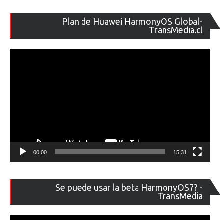
Re
Plan de Huawei HarmonyOS Global-
de
TransMedia.cl
ví
00:00
15:31
Re
Se puede usar la beta HarmonyOS7? -
de
TransMedia
ví