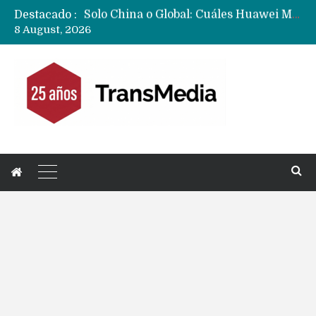
Destacado :
Data Centers de Huawei en Chile, México, Brasil,Perú y Argentina podrían verse afectados por arremetida de EE.UU
8 August, 2026
Fabricantes suben precios de teléfonos y ganan más dinero en un mercado donde Xiaomi alerta por no mejorar ventas