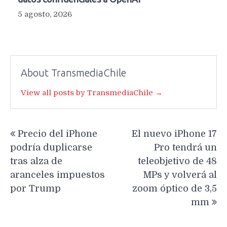
5 agosto, 2026
About TransmediaChile
View all posts by TransmediaChile →
Navegación
Precio del iPhone
El nuevo iPhone 17
de
podría duplicarse
Pro tendrá un
entradas
tras alza de
teleobjetivo de 48
aranceles impuestos
MPs y volverá al
por Trump
zoom óptico de 3,5
mm