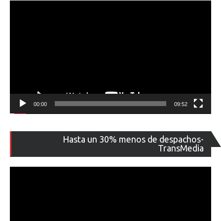
00:00
09:52
Re
Hasta un 30% menos de despachos-
de
TransMedia
ví