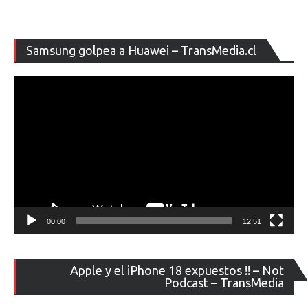
Re
Samsung golpea a Huawei – TransMedia.cl
de
ví
00:00
12:51
Re
Apple y el iPhone 18 expuestos !! – Not
de
Podcast – TransMedia
ví