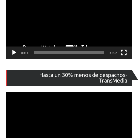
00:00
09:52
Re
Hasta un 30% menos de despachos-
de
TransMedia
ví