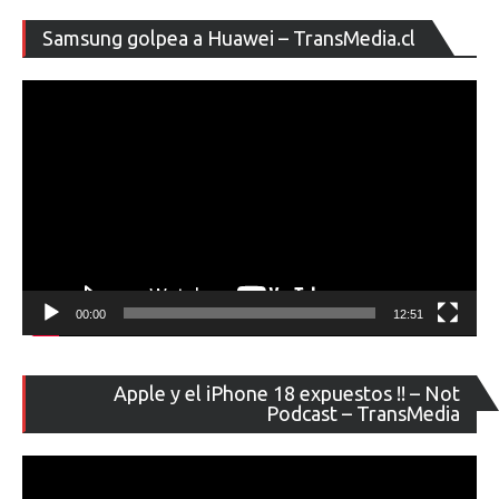
Re
Samsung golpea a Huawei – TransMedia.cl
de
ví
00:00
12:51
Re
Apple y el iPhone 18 expuestos !! – Not
de
Podcast – TransMedia
ví