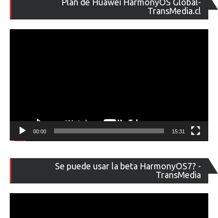
Plan de Huawei HarmonyOS Global-
de
TransMedia.cl
ví
00:00
15:31
Re
Se puede usar la beta HarmonyOS7? -
de
TransMedia
ví