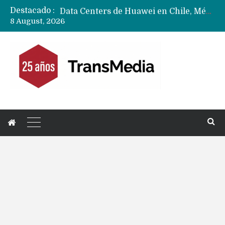
Destacado :
Data Centers de Huawei en Chile, México, Brasil,Perú y Argentina podrían verse afectados por arremetida de EE.UU
8 August, 2026
Fabricantes suben precios de teléfonos y ganan más dinero en un mercado donde Xiaomi alerta por no mejorar ventas