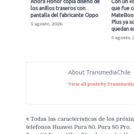
Ahora Honor copia diseño de
Con un «d
los anillos traseros con
que fue c
pantalla del fabricante Oppo
MateBook
Plus ya so
5 agosto, 2026
quedan e
5 agosto,
About TransmediaChile
View all posts by Transmedi
Navegación
Todas las características de los próxi
de
teléfonos Huawei Pura 80, Pura 80 Pro,
entradas