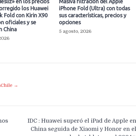
esliz» en los precios
Masiva filtración del Apple
orregido los Huawei
iPhone Fold (Ultra) con todas
 Fold con Kirin X90
sus características, precios y
n oficiales y se
opciones
n China
5 agosto, 2026
 2026
aChile →
mos
IDC : Huawei superó el iPad de Apple e
China seguida de Xiaomi y Honor en e