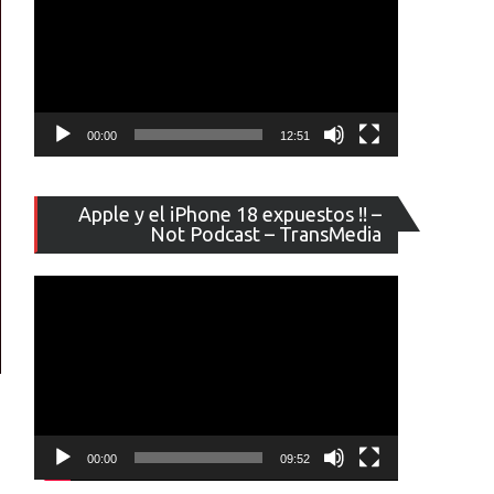
00:00
12:51
Reproducto
Apple y el iPhone 18 expuestos !! –
de
Not Podcast – TransMedia
vídeo
00:00
09:52