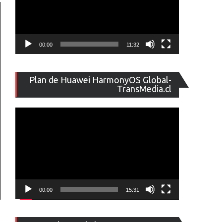
00:00
11:32
Reproducto
Plan de Huawei HarmonyOS Global-
de
TransMedia.cl
vídeo
00:00
15:31
Reproducto