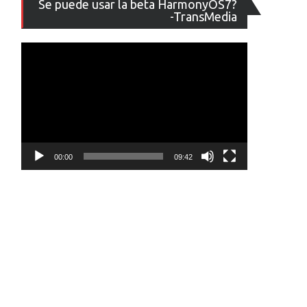
Se puede usar la beta HarmonyOS7?
de
-TransMedia
vídeo
00:00
09:42