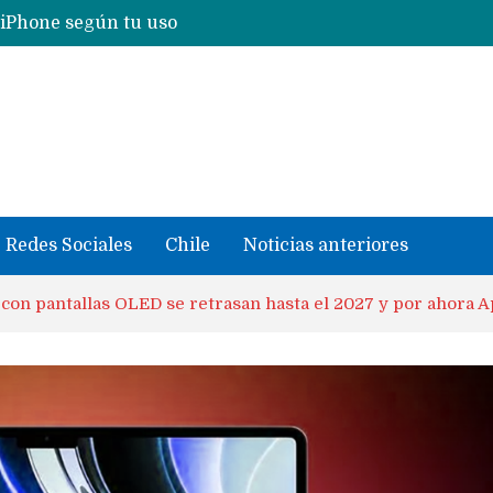
 iPhone según tu uso
Nuevas filtraciones del Mate 90 Pro Max apuntan a potenciar las cámaras y pantalla OLED doble capa
se llevaron datos confidenciales a OpenAI
Redes Sociales
Chile
Noticias anteriores
con pantallas OLED se retrasan hasta el 2027 y por ahora 