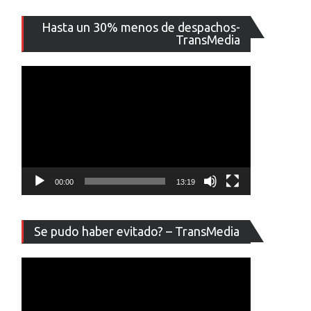
Reproducto
Hasta un 30% menos de despachos-
de
TransMedia
vídeo
00:00
13:19
Reproducto
Se pudo haber evitado? – TransMedia
de
vídeo