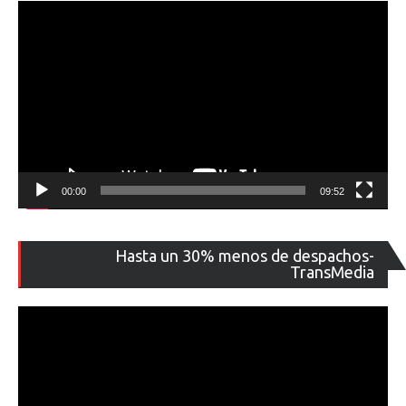
00:00
09:52
Re
Hasta un 30% menos de despachos-
de
TransMedia
ví