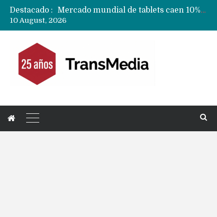
Destacado :
Fabricantes suben precios de teléfonos y ganan más dinero en un mercado donde Xiaomi alerta por no mejorar ventas
10 August, 2026
Apple podría subir los precios de sus iPhone 17 a nivel mundial este lunes