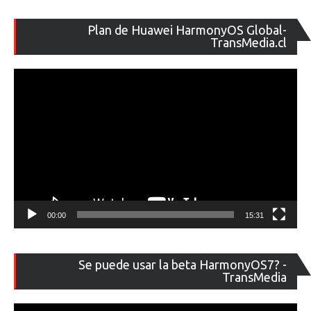
Re
Plan de Huawei HarmonyOS Global-
de
TransMedia.cl
ví
00:00
15:31
Re
Se puede usar la beta HarmonyOS7? -
de
TransMedia
ví