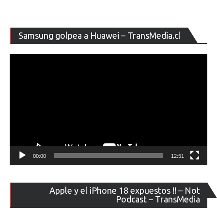
Re
Samsung golpea a Huawei – TransMedia.cl
de
ví
00:00
12:51
Re
Apple y el iPhone 18 expuestos !! – Not
de
Podcast – TransMedia
ví