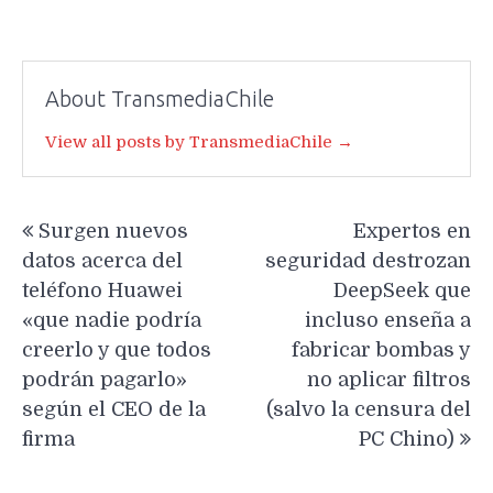
About TransmediaChile
View all posts by TransmediaChile →
Navegación
Surgen nuevos
Expertos en
de
datos acerca del
seguridad destrozan
entradas
teléfono Huawei
DeepSeek que
«que nadie podría
incluso enseña a
creerlo y que todos
fabricar bombas y
podrán pagarlo»
no aplicar filtros
según el CEO de la
(salvo la censura del
firma
PC Chino)