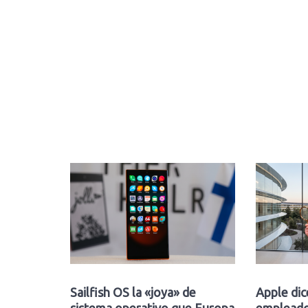
Sailfish OS la «joya» de
Apple dic
sistema operativo que Europa
empleado