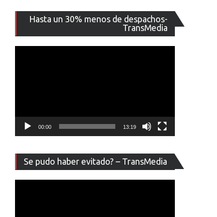
Reproducto
Hasta un 30% menos de despachos-
de
TransMedia
vídeo
00:00
13:19
Reproducto
Se pudo haber evitado? – TransMedia
de
vídeo