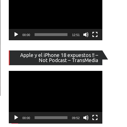
00:00
12:51
Reproducto
Apple y el iPhone 18 expuestos !! –
de
Not Podcast – TransMedia
vídeo
00:00
09:52