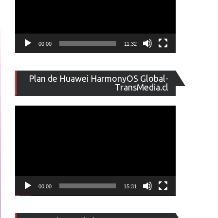
00:00
11:32
Reproducto
Plan de Huawei HarmonyOS Global-
de
TransMedia.cl
vídeo
00:00
15:31
Reproducto