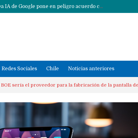
Reestructuración de fondo en área IA de Google pone en peligro acuerdo con Apple y salvataje de Siri
CXMT le dice NO a la venta de sus memorias a Apple y dará prioridad a Huawei y Xiaomi
Sailfish OS la «joya» de sistema operativo que Europa planea financiar para competir contra Android, iOS y HarmonyOS
se llevaron datos confidenciales a OpenAI
Solo China o Global: Cuáles Huawei MateBook, MatePad y Nova llegarán a Europa y LATAM?
Data Centers de Huawei en Chile, México, Brasil,Perú y Argentina podrían verse afectados por arremetida de EE.UU
Fabricantes suben precios de teléfonos y ganan más dinero en un mercado donde Xiaomi alerta por no mejorar ventas
Redes Sociales
Chile
Noticias anteriores
BOE sería el proveedor para la fabricación de la pantalla d