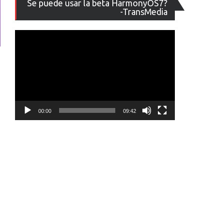
Se puede usar la beta HarmonyOS7?
de
-TransMedia
vídeo
00:00
09:42