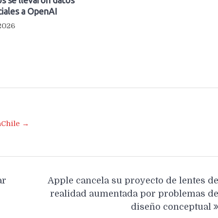
iales a OpenAI
 2026
aChile →
ar
Apple cancela su proyecto de lentes d
realidad aumentada por problemas d
diseño conceptual