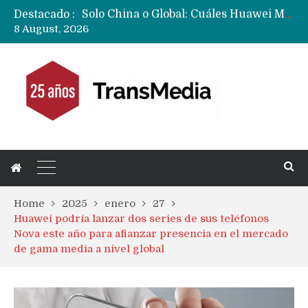
Destacado :
Data Centers de Huawei en Chile, México, Brasil,Perú y Argentina podrían verse afectados por arremetida de EE.UU
8 August, 2026
Fabricantes suben precios de teléfonos y ganan más dinero en un mercado donde Xiaomi alerta por no mejorar ventas
Home
2025
enero
27
Huawei podría lanzar dos series de sus teléfonos
Nova este año para afianzar presencia en el mercado
de gama media a nivel global