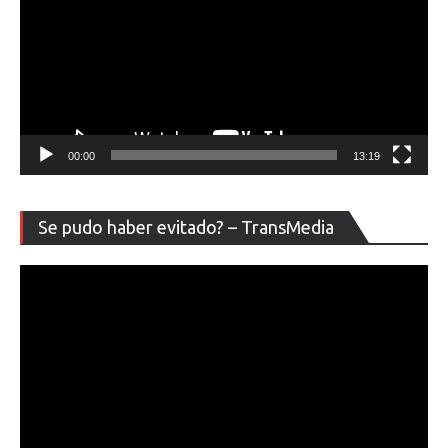
00:00
13:19
Re
Se pudo haber evitado? – TransMedia
de
ví