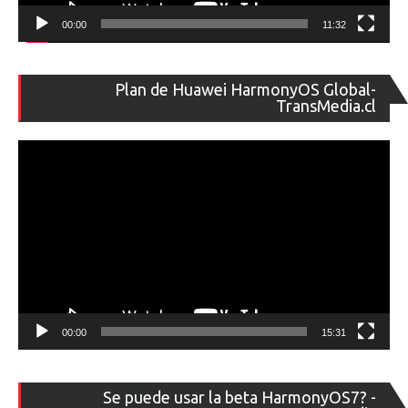
00:00
11:32
Re
Plan de Huawei HarmonyOS Global-
de
TransMedia.cl
ví
00:00
15:31
Re
Se puede usar la beta HarmonyOS7? -