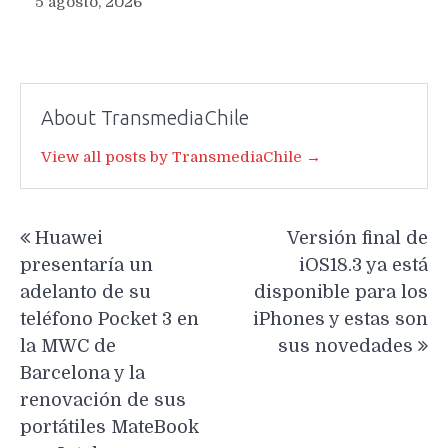
5 agosto, 2026
About TransmediaChile
View all posts by TransmediaChile →
Navegación
Huawei
Versión final de
de
presentaría un
iOS18.3 ya está
entradas
adelanto de su
disponible para los
teléfono Pocket 3 en
iPhones y estas son
la MWC de
sus novedades
Barcelona y la
renovación de sus
portátiles MateBook