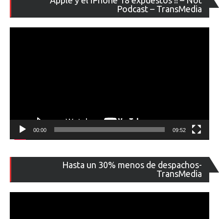
de
Podcast – TransMedia
ví
00:00
09:52
Re
Hasta un 30% menos de despachos-
de
TransMedia
ví