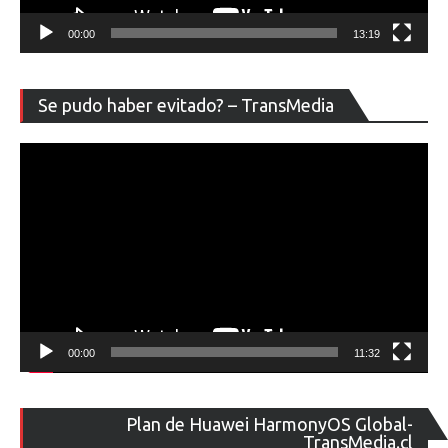
00:00
13:19
Re
Se pudo haber evitado? – TransMedia
de
ví
00:00
11:32
Re
Plan de Huawei HarmonyOS Global-
de
TransMedia.cl