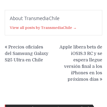
About TransmediaChile
View all posts by TransmediaChile →
Navegación
Precios oficiales
Apple libera beta de
de
del Samsung Galaxy
iOS18.3 RC y se
entradas
S25 Ultra en Chile
espera llegue
versión final a los
iPhones en los
próximos días
Re