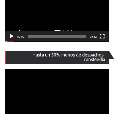
00:00
09:52
Re
Hasta un 30% menos de despachos-
de
TransMedia
ví