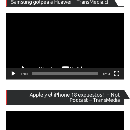
Samsung golpea a Huawei – TransMedia.cl
de
ví
00:00
12:51
Re
Apple y el iPhone 18 expuestos !! – Not
de
Podcast – TransMedia
ví