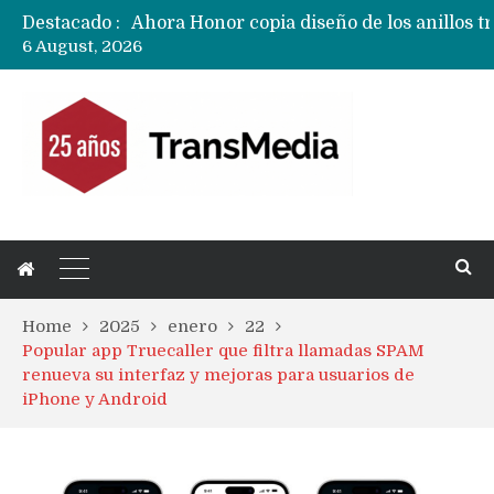
Destacado :
6 August, 2026
Home
2025
enero
22
Popular app Truecaller que filtra llamadas SPAM
renueva su interfaz y mejoras para usuarios de
iPhone y Android