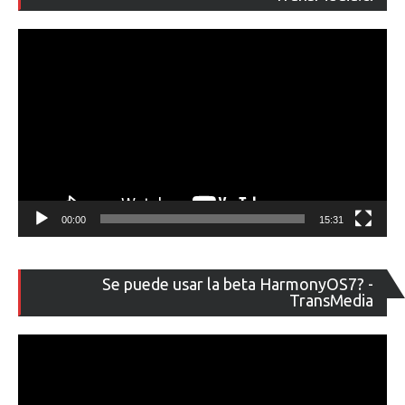
ví
00:00
15:31
Re
Se puede usar la beta HarmonyOS7? -
de
TransMedia
ví