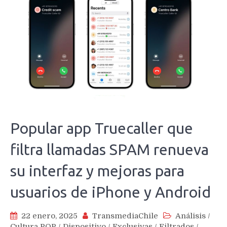
Popular app Truecaller que
filtra llamadas SPAM renueva
su interfaz y mejoras para
usuarios de iPhone y Android
22 enero, 2025
TransmediaChile
Análisis
/
Cultura POP
/
Dispositivo
/
Exclusivas
/
Filtrados
/