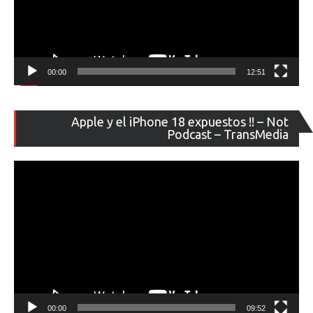
00:00
12:51
Re
Apple y el iPhone 18 expuestos !! – Not
de
Podcast – TransMedia
ví
00:00
09:52