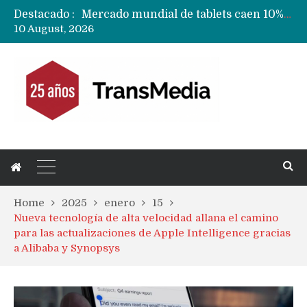
Destacado :
Fabricantes suben precios de teléfonos y ganan más dinero en un mercado donde Xiaomi alerta por no mejorar ventas
10 August, 2026
Apple podría subir los precios de sus iPhone 17 a nivel mundial este lunes
Home
2025
enero
15
Nueva tecnología de alta velocidad allana el camino
para las actualizaciones de Apple Intelligence gracias
a Alibaba y Synopsys