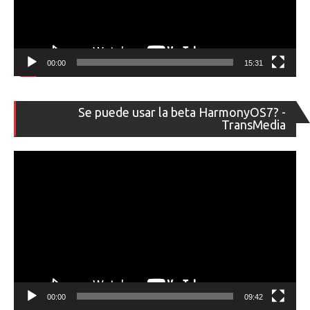
00:00
15:31
Re
Se puede usar la beta HarmonyOS7? -
de
TransMedia
ví
00:00
09:42