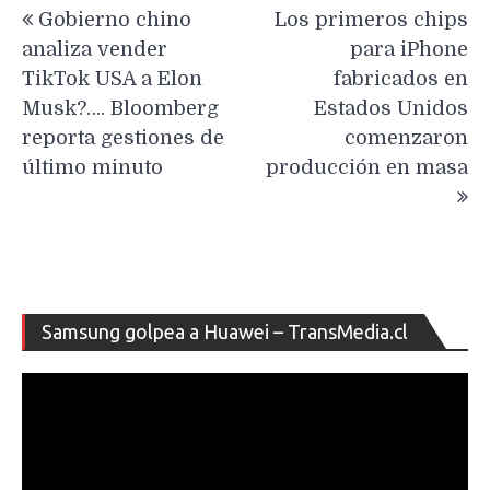
Navegación
Gobierno chino
Los primeros chips
de
analiza vender
para iPhone
entradas
TikTok USA a Elon
fabricados en
Musk?…. Bloomberg
Estados Unidos
reporta gestiones de
comenzaron
último minuto
producción en masa
Re
Samsung golpea a Huawei – TransMedia.cl
de
ví