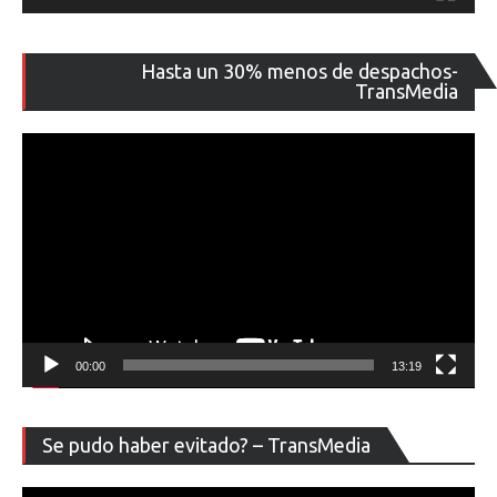
Re
Hasta un 30% menos de despachos-
de
TransMedia
ví
00:00
13:19
Re
Se pudo haber evitado? – TransMedia
de
ví