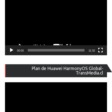
00:00
11:32
Re
Plan de Huawei HarmonyOS Global-
de
TransMedia.cl
ví