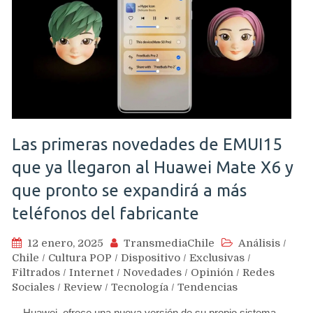
Las primeras novedades de EMUI15
que ya llegaron al Huawei Mate X6 y
que pronto se expandirá a más
teléfonos del fabricante
12 enero, 2025
TransmediaChile
Análisis
/
Chile
/
Cultura POP
/
Dispositivo
/
Exclusivas
/
Filtrados
/
Internet
/
Novedades
/
Opinión
/
Redes
Sociales
/
Review
/
Tecnología
/
Tendencias
Huawei ofrece una nueva versión de su propio sistema