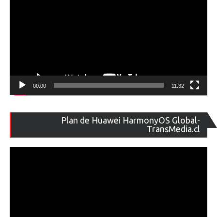
00:00
11:32
Re
Plan de Huawei HarmonyOS Global-
de
TransMedia.cl
ví