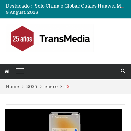
Destacado :
Data Centers de Huawei en Chile, México, Brasil,Perú y Argentina podrían verse afectados por arremetida de EE.UU
9 August, 2026
Fabricantes suben precios de teléfonos y ganan más dinero en un mercado donde Xiaomi alerta por no mejorar ventas
Home
2025
enero
12