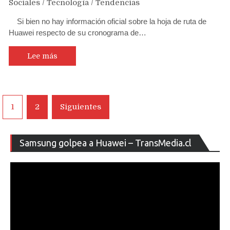
Sociales
/
Tecnología
/
Tendencias
Si bien no hay información oficial sobre la hoja de ruta de
Huawei respecto de su cronograma de…
Lee más
Navegación
1
2
Siguientes
de
entradas
Re
Samsung golpea a Huawei – TransMedia.cl
de
ví