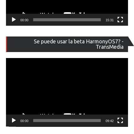
00:00
15:31
Re
Se puede usar la beta HarmonyOS7? -
de
TransMedia
ví
00:00
09:42