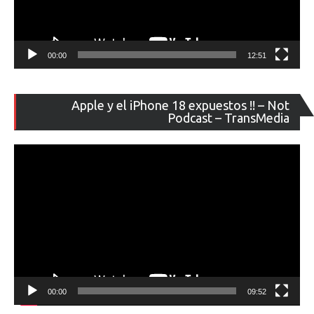
00:00
12:51
Re
Apple y el iPhone 18 expuestos !! – Not
de
Podcast – TransMedia
ví
00:00
09:52