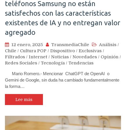
teléfonos Samsung no están
satisfechos con las características
existentes de IA y no entregan valor
agregado
12 enero, 2025
TransmediaChile
Análisis
/
Chile
/
Cultura POP
/
Dispositivo
/
Exclusivas
/
Filtrados
/
Internet
/
Noticias
/
Novedades
/
Opinión
/
Redes Sociales
/
Tecnología
/
Tendencias
Mario Romero.- Mencionar ChatGPT de OpenAI o
Gemini de Google, sin duda ha cambiado fundamentalmente
la forma…
Lee más