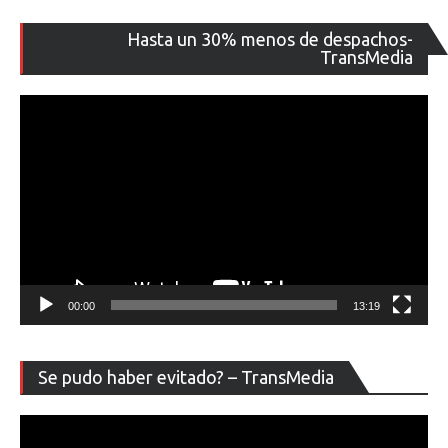
Re
Hasta un 30% menos de despachos-
de
TransMedia
ví
00:00
13:19
Re
Se pudo haber evitado? – TransMedia
de
ví