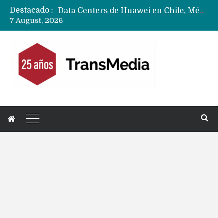
Destacado :
Data Centers de Huawei en Chile, México, Brasil,Perú y Argentina podrían verse afectados por arremetida de EE.UU
7 August, 2026
Fabricantes suben precios de teléfonos y ganan más dinero en un mercado donde Xiaomi alerta por no mejorar ventas