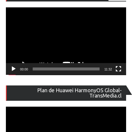
de
ví
00:00
11:32
Re
Plan de Huawei HarmonyOS Global-
de
TransMedia.cl
ví