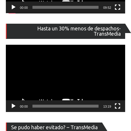
00:00
09:52
Re
Hasta un 30% menos de despachos-
de
TransMedia
ví
00:00
13:19
Re
Se pudo haber evitado? – TransMedia