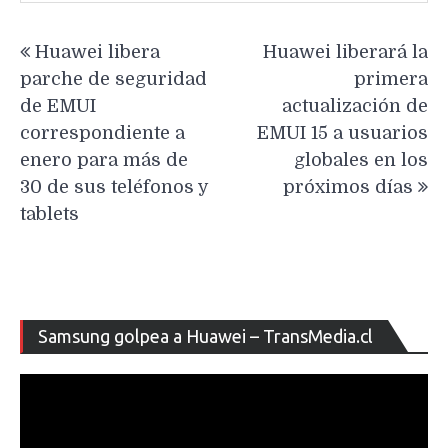
Navegación
Huawei libera
Huawei liberará la
de
parche de seguridad
primera
entradas
de EMUI
actualización de
correspondiente a
EMUI 15 a usuarios
enero para más de
globales en los
30 de sus teléfonos y
próximos días
tablets
Re
Samsung golpea a Huawei – TransMedia.cl
de
ví