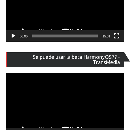
00:00
15:31
Re
Se puede usar la beta HarmonyOS7? -
de
TransMedia
ví