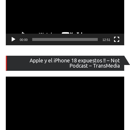
00:00
12:51
Re
Apple y el iPhone 18 expuestos !! – Not
de
Podcast – TransMedia
ví