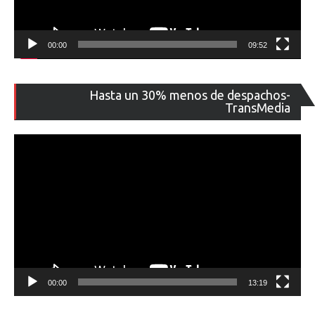
00:00
09:52
Re
Hasta un 30% menos de despachos-
de
TransMedia
ví
00:00
13:19