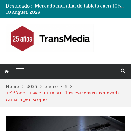
Destacado :
Fabricantes suben precios de teléfonos y ganan más dinero en un mercado donde Xiaomi alerta por no mejorar ventas
10 August, 2026
Apple podría subir los precios de sus iPhone 17 a nivel mundial este lunes
Home
2025
enero
5
Teléfono Huawei Pura 80 Ultra estrenaría renovada
cámara periscopio