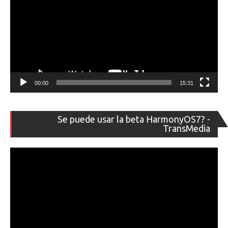
00:00
15:31
Re
Se puede usar la beta HarmonyOS7? -
de
TransMedia
ví