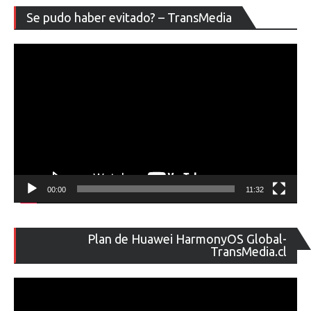
Re
Se pudo haber evitado? – TransMedia
de
ví
00:00
11:32
Re
Plan de Huawei HarmonyOS Global-
de
TransMedia.cl
ví