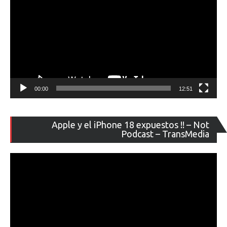
00:00
12:51
Re
Apple y el iPhone 18 expuestos !! – Not
de
Podcast – TransMedia
ví