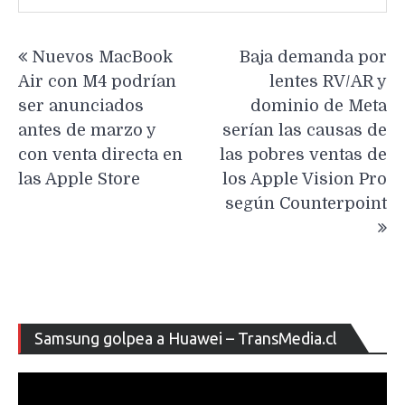
Navegación
Nuevos MacBook
Baja demanda por
de
Air con M4 podrían
lentes RV/AR y
entradas
ser anunciados
dominio de Meta
antes de marzo y
serían las causas de
con venta directa en
las pobres ventas de
las Apple Store
los Apple Vision Pro
según Counterpoint
Re
Samsung golpea a Huawei – TransMedia.cl
de
ví