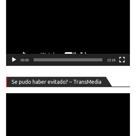
00:00
13:19
Re
Se pudo haber evitado? – TransMedia
de
ví