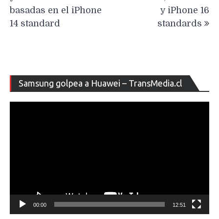
basadas en el iPhone
y iPhone 16
14 standard
standards
Re
Samsung golpea a Huawei – TransMedia.cl
de
ví
00:00
12:51