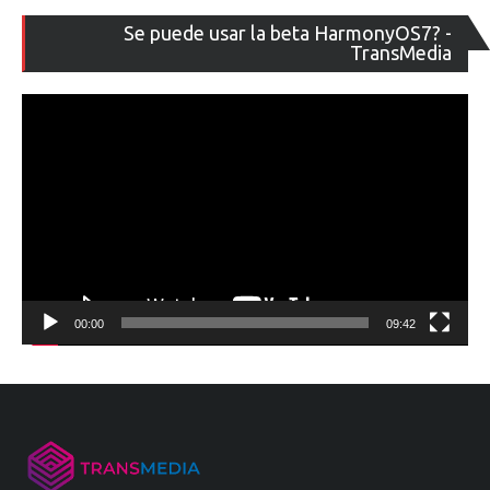
Re
Se puede usar la beta HarmonyOS7? -
de
TransMedia
ví
00:00
09:42