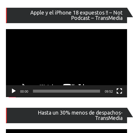
Re
Apple y el iPhone 18 expuestos !! – Not
de
Podcast – TransMedia
ví
00:00
09:52
Re
Hasta un 30% menos de despachos-
de
TransMedia
ví