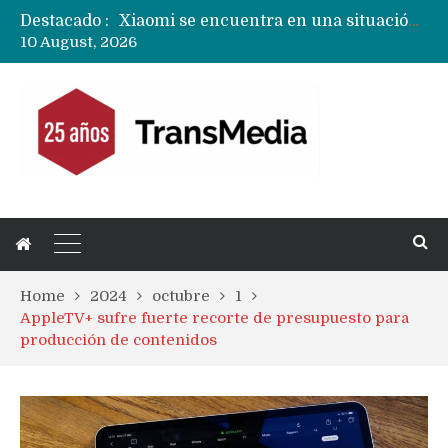
Destacado :
Xiaomi se encuentra en una situación financiera frágil donde el negocio de teléfonos y ganancias «crujen»
10 August, 2026
Huawei ampliará uso de pantallas OLED de doble capa a todos sus próximos teléfonos y tablets
Próximo Huawei MateBook Fold llegará con versión compacta y con una pantalla externa
Mercado mundial de tablets caen 10% y todas las marcas reducen despachos
Fabricantes suben precios de teléfonos y ganan más dinero en un mercado donde Xiaomi alerta por no mejorar ventas
Apple podría subir los precios de sus iPhone 17 a nivel mundial este lunes
Home
2024
octubre
1
AppleTV+ sufre fuerte recorte de presupuesto para
producción de contenidos