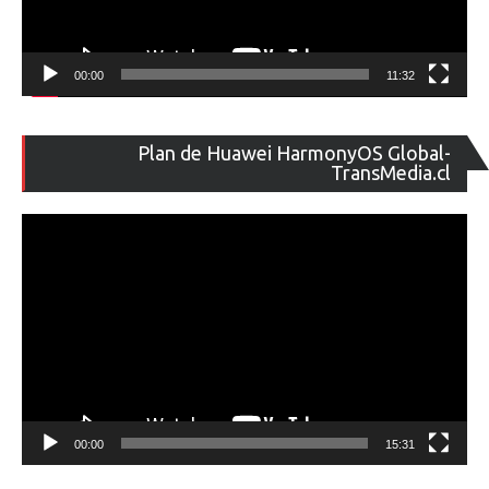
00:00
11:32
Re
Plan de Huawei HarmonyOS Global-
de
TransMedia.cl
ví
00:00
15:31