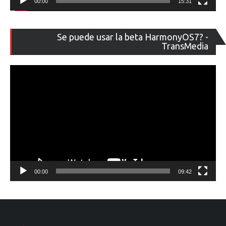
00:00
15:31
Re
Se puede usar la beta HarmonyOS7? -
de
TransMedia
ví
00:00
09:42