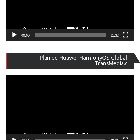
00:00
11:32
Re
Plan de Huawei HarmonyOS Global-
de
TransMedia.cl
ví