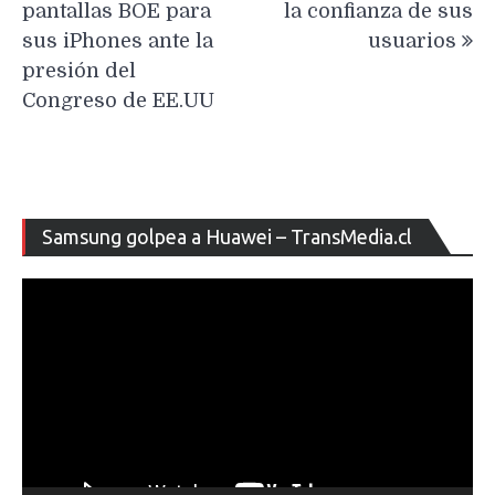
pantallas BOE para
la confianza de sus
sus iPhones ante la
usuarios
presión del
Congreso de EE.UU
Re
Samsung golpea a Huawei – TransMedia.cl
de
ví