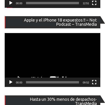
00:00
12:51
Re
Apple y el iPhone 18 expuestos !! – Not
de
Podcast – TransMedia
ví
00:00
09:52
Re
Hasta un 30% menos de despachos-
de
TransMedia