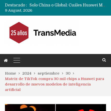
Destacado :
Data Centers de Huawei en Chile, México, Brasil,Perú y Argentina podrían verse afectados por arremetida de EE.UU
9 August, 2026
Fabricantes suben precios de teléfonos y ganan más dinero en un mercado donde Xiaomi alerta por no mejorar ventas
Home
2024
septiembre
30
Matriz de TikTok compra 30 mil chips a Huawei para
desarrollo de nuevos modelos de inteligencia
artificial