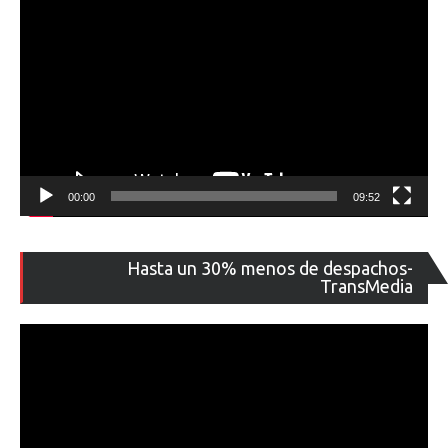
00:00
09:52
Re
Hasta un 30% menos de despachos-
de
TransMedia
ví