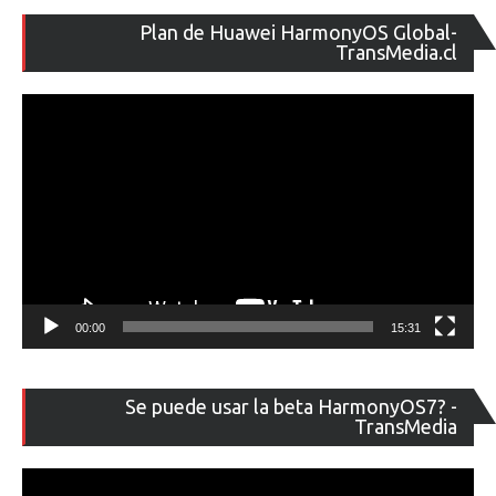
Re
Plan de Huawei HarmonyOS Global-
de
TransMedia.cl
ví
00:00
15:31
Re
Se puede usar la beta HarmonyOS7? -
de
TransMedia
ví