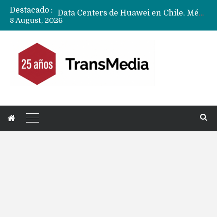
Destacado :
Data Centers de Huawei en Chile, México, Brasil,Perú y Argentina podrían verse afectados por arremetida de EE.UU
8 August, 2026
Fabricantes suben precios de teléfonos y ganan más dinero en un mercado donde Xiaomi alerta por no mejorar ventas