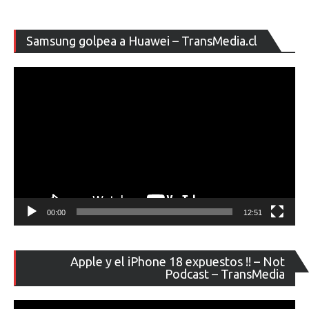
Re
Samsung golpea a Huawei – TransMedia.cl
de
ví
00:00
12:51
Re
Apple y el iPhone 18 expuestos !! – Not
de
Podcast – TransMedia
ví