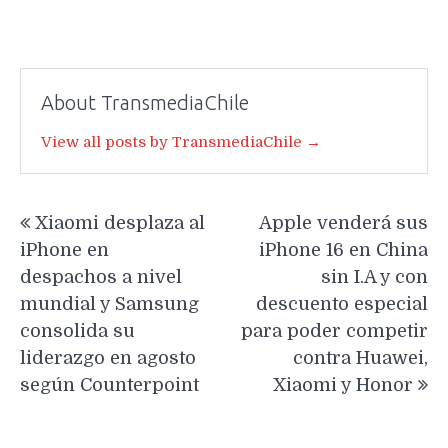
About TransmediaChile
View all posts by TransmediaChile →
Navegación
Xiaomi desplaza al
Apple venderá sus
de
iPhone en
iPhone 16 en China
entradas
despachos a nivel
sin I.A y con
mundial y Samsung
descuento especial
consolida su
para poder competir
liderazgo en agosto
contra Huawei,
según Counterpoint
Xiaomi y Honor