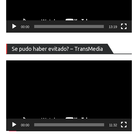
00:00
13:19
Re
Se pudo haber evitado? – TransMedia
de
ví
00:00
11:32