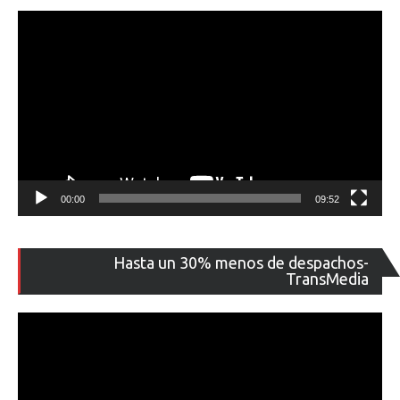
00:00
09:52
Re
Hasta un 30% menos de despachos-
de
TransMedia
ví