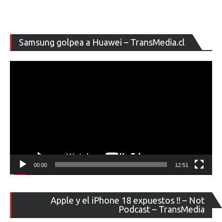
Re
Samsung golpea a Huawei – TransMedia.cl
de
ví
00:00
12:51
Re
Apple y el iPhone 18 expuestos !! – Not
de
Podcast – TransMedia
ví