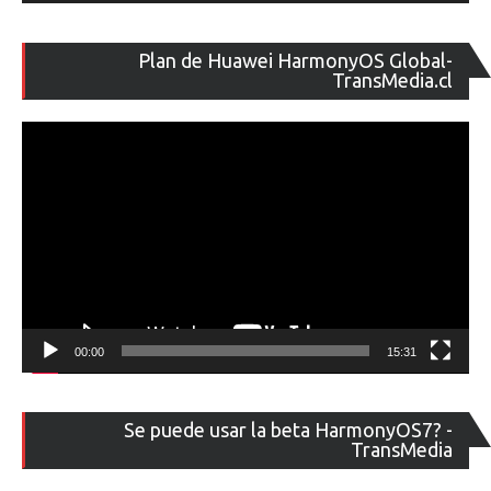
Re
Plan de Huawei HarmonyOS Global-
de
TransMedia.cl
ví
00:00
15:31
Re
Se puede usar la beta HarmonyOS7? -
de
TransMedia
ví